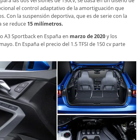
para las dos versiones de 150cv, se basa en un diseño de
pcional el control adaptativo de la amortiguación que
ros. Con la suspensión deportiva, que es de serie con la
ría se reduce
15 milímetros.
vo A3 Sportback en España en
marzo de 2020
y los
mayo. En España el precio del 1.5 TFSI de 150 cv parte