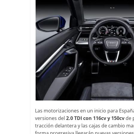
Las motorizaciones en un inicio para España
versiones del
2.0 TDI con 116cv y 150cv
de p
tracción delantera y las cajas de cambio man
forma progresiva llegarán nuevas versiones 