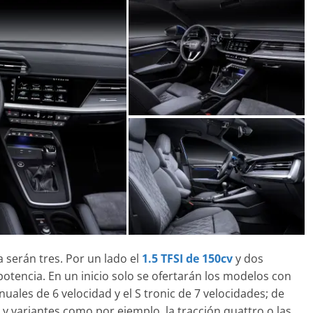
 serán tres. Por un lado el
1.5 TFSI de 150cv
y dos
otencia. En un inicio solo se ofertarán los modelos con
uales de 6 velocidad y el S tronic de 7 velocidades; de
y variantes como por ejemplo, la tracción quattro o las