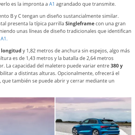
verlo es la impronta a
A1
agrandado que transmite.
to B y C tengan un diseño sustancialmente similar.
al presenta la típica parrilla
Singleframe
con una gran
eniendo unas líneas de diseño tradicionales que identifican
Clásicos
l
A1.
upé W140: 30
Audi RS6: 20 años de
 de los
deportividad
 longitud
y 1,82 metros de anchura sin espejos, algo más
enz más caros
ltura es de 1,43 metros y la batalla de 2,64 metros
25 de julio de 2022
mospotter84
22
mospotter84
0
or. La capacidad del maletero puede variar entre
380 y
ilitar a distintas alturas. Opcionalmente, ofrecerá el
, que también se puede abrir y cerrar mediante un
evisión en
Seguridad
ase A fabricados
50 años del Mercedes-Be
-2019
ESF 13: un experimento 
e 2020
mospotter84
seguridad