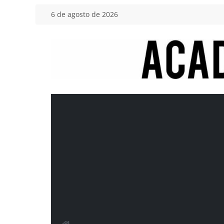
Saltar
6 de agosto de 2026
al
contenido
Academia
del
Motor
Tu
blog
de
coches