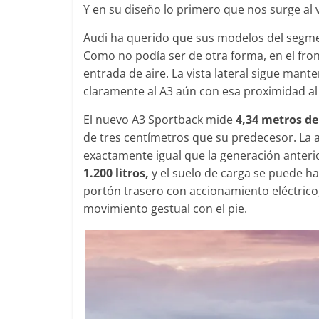
Y en su diseño lo primero que nos surge al 
Audi ha querido que sus modelos del segmen
Como no podía ser de otra forma, en el front
Clásicos
entrada de aire. La vista lateral sigue mant
claramente al A3 aún con esa proximidad a
Clase S Co
años de uno
El nuevo A3 Sportback mide
4,34 metros de
Mercedes-B
de tres centímetros que su predecesor. La a
31 de enero de 20
exactamente igual que la generación anteri
1.200 litros,
y el suelo de carga se puede hab
portón trasero con accionamiento eléctrico
movimiento gestual con el pie.
Seguridad
Llamada a r
Mercedes Cl
entre 2017
4 de septiembre d
0