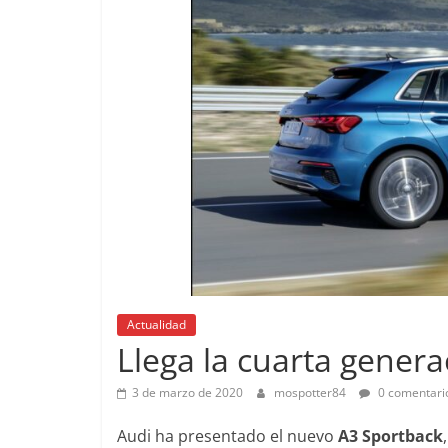
Pruebas
Actualidad
Pequeño gr
Llega la cuarta genera
probamos e
EQ
3 de marzo de 2020
mospotter84
0 comentari
14 de febrero de 
Audi ha presentado el nuevo
A3 Sportback