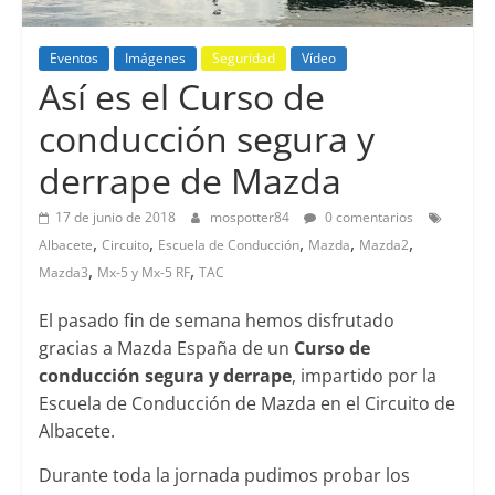
Eventos
Imágenes
Seguridad
Vídeo
Así es el Curso de
conducción segura y
derrape de Mazda
17 de junio de 2018
mospotter84
0 comentarios
,
,
,
,
,
Albacete
Circuito
Escuela de Conducción
Mazda
Mazda2
,
,
Mazda3
Mx-5 y Mx-5 RF
TAC
El pasado fin de semana hemos disfrutado
gracias a Mazda España de un
Curso de
conducción segura y derrape
, impartido por la
Escuela de Conducción de Mazda en el Circuito de
Albacete.
Durante toda la jornada pudimos probar los