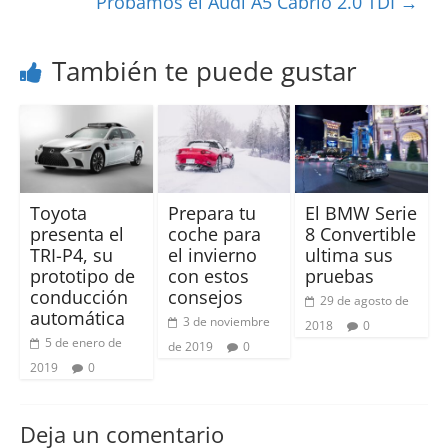
Probamos el Audi A5 Cabrio 2.0 TDI
→
También te puede gustar
Toyota
Prepara tu
El BMW Serie
presenta el
coche para
8 Convertible
TRI-P4, su
el invierno
ultima sus
prototipo de
con estos
pruebas
conducción
consejos
29 de agosto de
automática
3 de noviembre
2018
0
5 de enero de
de 2019
0
2019
0
Deja un comentario