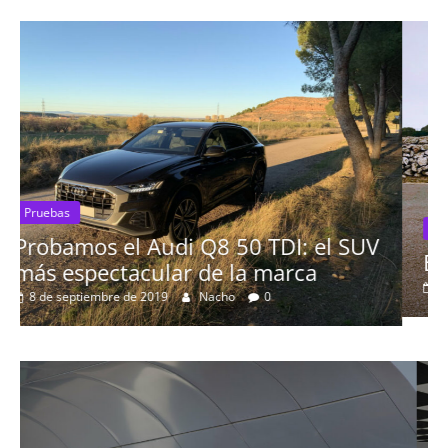
Pruebas
 SUV
El Seat León 1.6 TDI 115cv a prueba
16 de agosto de 2019
mospotter84
0