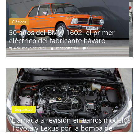
Clásicos
er
La serie 300 de Peugeot
3 de febrero de 2022
mospotter84
0
Seguridad
Llamada a revisión en los Mercede
modelos
Clase A y GLB con cambio automát
e
7G-DCT