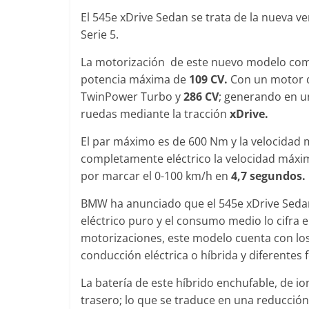
El 545e xDrive Sedan se trata de la nueva v
Serie 5.
La motorización de este nuevo modelo comb
Clásicos
potencia máxima de
109 CV.
Con un motor de
Clase S Co
TwinPower Turbo y
286 CV
; generando en 
años de uno
ruedas mediante la tracción
xDrive.
Mercedes-B
El par máximo es de 600 Nm y la velocidad 
31 de enero de 20
completamente eléctrico la velocidad máxi
por marcar el 0-100 km/h en
4,7 segundos.
BMW ha anunciado que el 545e xDrive Seda
Seguridad
eléctrico puro y el consumo medio lo cifra 
Llamada a r
motorizaciones, este modelo cuenta con lo
Mercedes Cl
conducción eléctrica o híbrida y diferentes
entre 2017
La batería de este híbrido enchufable, de io
4 de septiembre d
trasero; lo que se traduce en una reducci
0