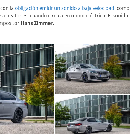
31 de mayo de 2022
mospotter84
 con la
obligación emitir un sonido a baja velocidad
, como
e a peatones, cuando circula en modo eléctrico. El sonido
ompositor
Hans Zimmer.