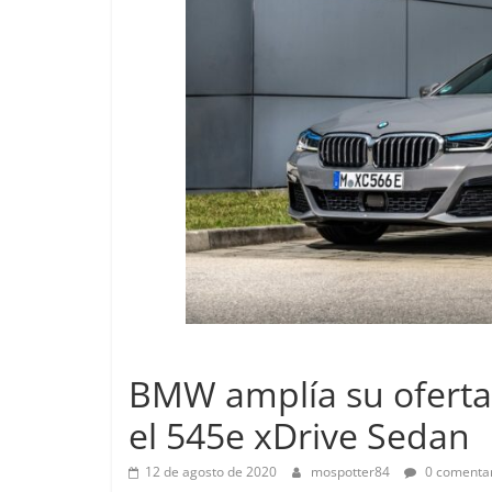
Pruebas
Lanzamientos
Pequeño gr
BMW amplía su oferta
probamos e
el 545e xDrive Sedan
EQ
14 de febrero de 
12 de agosto de 2020
mospotter84
0 comentar