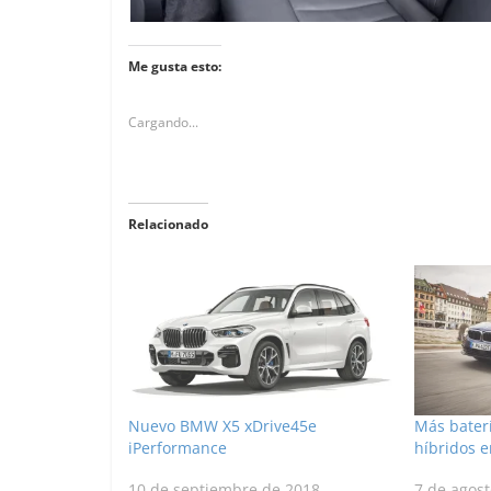
Me gusta esto:
Cargando...
Relacionado
Nuevo BMW X5 xDrive45e
Más baterí
iPerformance
híbridos 
10 de septiembre de 2018
7 de agos