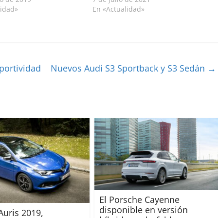
lidad»
En «Actualidad»
portividad
Nuevos Audi S3 Sportback y S3 Sedán
→
El Porsche Cayenne
disponible en versión
Auris 2019,