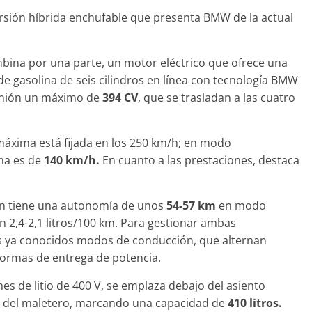
ersión híbrida enchufable que presenta BMW de la actual
ina por una parte, un motor eléctrico que ofrece una
Clásicos
 gasolina de seis cilindros en línea con tecnología BMW
upé W140: 30
Audi RS6: 20 años de
unión un máximo de
394 CV
, que se trasladan a las cuatro
 de los
deportividad
enz más caros
25 de julio de 2022
mospotter84
máxima está fijada en los 250 km/h; en modo
22
mospotter84
0
ma es de
140 km/h.
En cuanto a las prestaciones, destaca
n tiene una autonomía de unos
54-57 km
en modo
en 2,4-2,1 litros/100 km. Para gestionar ambas
evisión en
Seguridad
s ya conocidos modos de conducción, que alternan
ase A fabricados
 formas de entrega de potencia.
50 años del Mercedes-Be
-2019
ESF 13: un experimento 
nes de litio de 400 V, se emplaza debajo del asiento
e 2020
mospotter84
seguridad
ón del maletero, marcando una capacidad de
410 litros.