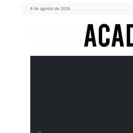
Saltar
8 de agosto de 2026
al
contenido
Academia
del
Motor
Tu
blog
de
coches