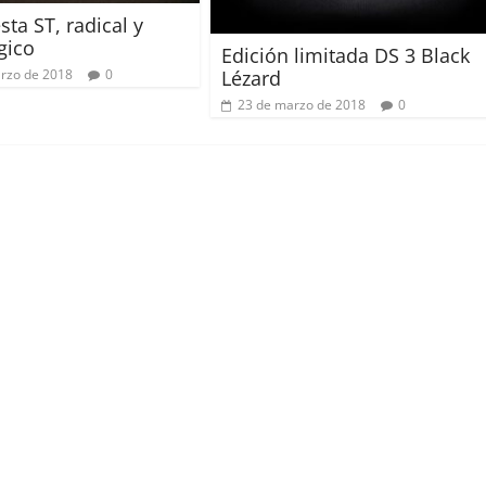
sta ST, radical y
gico
Edición limitada DS 3 Black
rzo de 2018
0
Lézard
23 de marzo de 2018
0