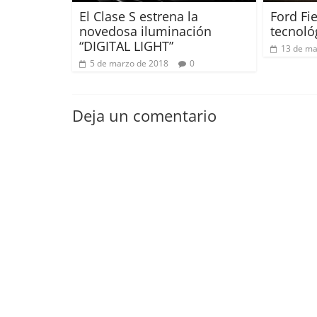
El Clase S estrena la
Ford Fie
novedosa iluminación
tecnoló
“DIGITAL LIGHT”
13 de ma
5 de marzo de 2018
0
Deja un comentario