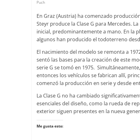
Puch
En Graz (Austria) ha comenzado producción
Clásicos
Clásicos
Steyr produce la Clase G para Mercedes. L
Clase S Coupé W140: 30
Audi RS6: 2
inicial, predominantemente a mano. En la 
años de uno de los
deportivida
algunos han producido el todoterreno desd
Mercedes-Benz más caros
25 de julio de 2022
El nacimiento del modelo se remonta a 197
31 de enero de 2022
mospotter84
0
sentó las bases para la creación de este mod
serie G se tomó en 1975. Simultáneamente, 
entonces los vehículos se fabrican allí, pr
Seguridad
comenzó la producción en serie y desde e
Llamada a revisión en
Seguridad
La Clase G no ha cambiado significativament
Mercedes Clase A fabricados
50 años de
esenciales del diseño, como la rueda de rep
entre 2017-2019
ESF 13: un
exterior siguen presentes en la nueva gener
4 de septiembre de 2020
mospotter84
seguridad
0
Me gusta esto:
31 de mayo de 20