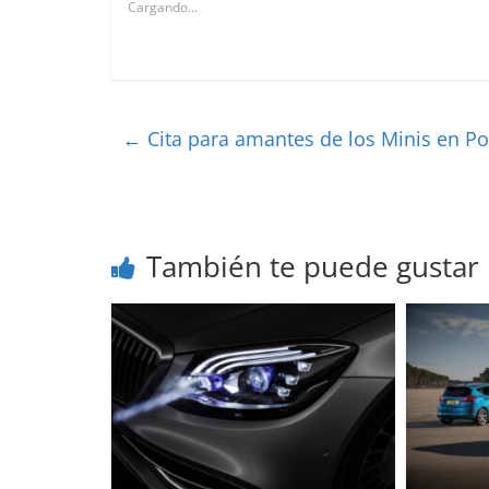
Cargando...
←
Cita para amantes de los Minis en Po
También te puede gustar