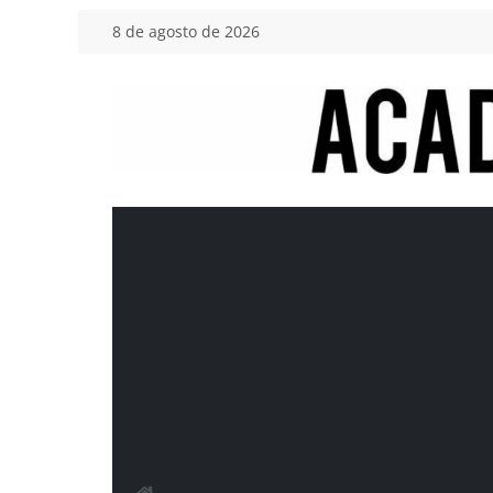
Saltar
8 de agosto de 2026
al
contenido
Academia
del
Motor
Tu
blog
de
coches