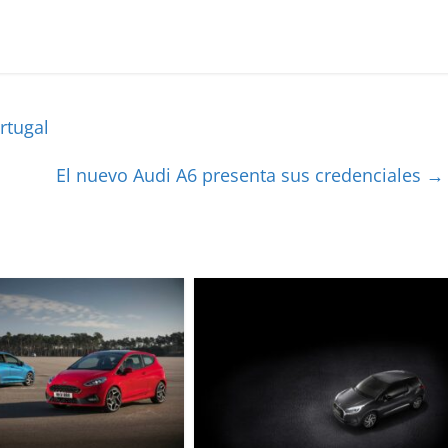
rtugal
El nuevo Audi A6 presenta sus credenciales
→