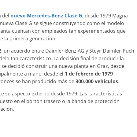
 del
nuevo Mercedes-Benz Clase G
, desde 1979 Magna
Clásicos
a nueva Clase G se sigue construyendo como el modelo
0 años de
BMW Serie 7: lujo desde
planta cuentan con empleados tan experimentados que
d
1977
e la primera generación.
mospotter84
0
28 de junio de 2022
mospotter84
2: un acuerdo entre Daimler-Benz AG y Steyr-Daimler-Puch
elo tan característico. La decisión final de producir la
se decidió construir una nueva planta en Graz, desde
incipalmente a mano; desde
el 1 de febrero de 1979
Seguridad
Vídeo
ntonces se han producido más de
300.000 vehículos
.
El Mazda CX-5 2022 logra
e su aspecto externo desde 1979. Las características
máxima nota en las prue
l Mercedes-Benz
uesto en el portón trasero o la banda de protección
de seguridad del IIHS
 experimento de
ación.
11 de noviembre de 2021
mospotter8
0
22
mospotter84
0