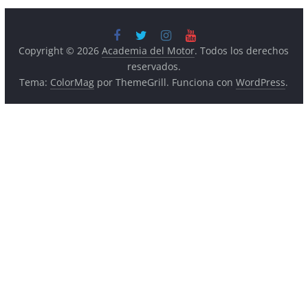
Copyright © 2026
Academia del Motor
. Todos los derechos
reservados.
Tema:
ColorMag
por ThemeGrill. Funciona con
WordPress
.