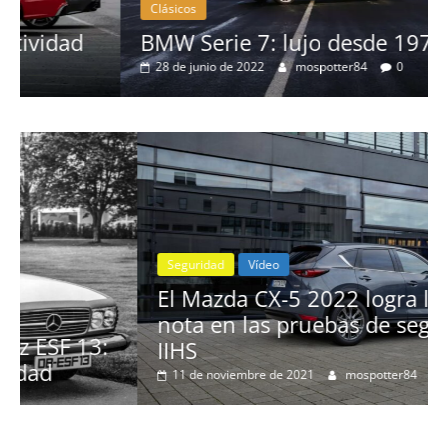
Clásicos
BMW Serie 7: lujo desde 1977
28 de junio de 2022
mospotter84
0
Seguridad
Vídeo
El Mazda CX-5 2022 logra la máxima
nota en las pruebas de seguridad del
IIHS
11 de noviembre de 2021
mospotter84
0