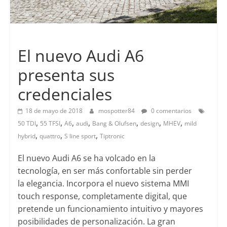
Lanzamientos
El nuevo Audi A6
presenta sus
credenciales
18 de mayo de 2018
mospotter84
0 comentarios
,
,
,
,
,
,
,
50 TDI
55 TFSI
A6
audi
Bang & Olufsen
design
MHEV
mild
,
,
,
hybrid
quattro
S line sport
Tiptronic
El nuevo Audi A6 se ha volcado en la
tecnología, en ser más confortable sin perder
la elegancia. Incorpora el nuevo sistema MMI
touch response, completamente digital, que
pretende un funcionamiento intuitivo y mayores
posibilidades de personalización. La gran