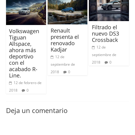
Filtrado el
Renault
Volkswagen
nuevo DS3
presenta el
Tiguan
Crossback
renovado
Allspace,
12 de
Kadjar
ahora más
septiembre de
deportivo
12 de
con el
2018
0
septiembre de
acabado R-
2018
0
Line.
12 de febrero de
2018
0
Deja un comentario