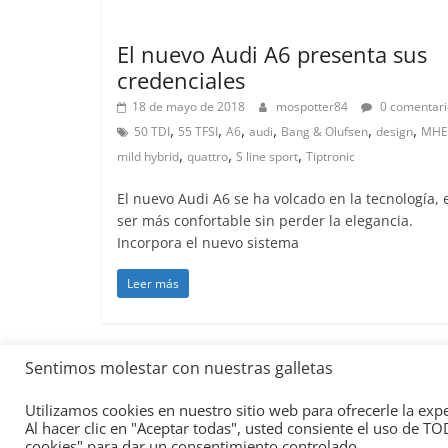
Lanzamientos
El nuevo Audi A6 presenta sus
credenciales
18 de mayo de 2018
mospotter84
0 comentari
,
,
,
,
,
,
50 TDI
55 TFSI
A6
audi
Bang & Olufsen
design
MHE
,
,
,
mild hybrid
quattro
S line sport
Tiptronic
El nuevo Audi A6 se ha volcado en la tecnología, 
ser más confortable sin perder la elegancia.
Incorpora el nuevo sistema
Leer más
Sentimos molestar con nuestras galletas
Copyright © 2026
Academia del Motor
. Todos los d
Utilizamos cookies en nuestro sitio web para ofrecerle la exp
Tema:
ColorMag
por ThemeGrill. Funciona con
Wor
Al hacer clic en "Aceptar todas", usted consiente el uso de T
cookies" para dar un consentimiento controlado.