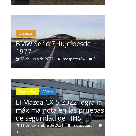
Clásicos
Clásicos
BMW Serie 7: lujo desde
20 años
1977
Cayenn
0
28 de junio de 2022
mospotter84
0
10 de junio 
Seguridad
Vídeo
El Mazda CX-5 2022 logra la
máxima nota en las pruebas
nz
de seguridad del IIHS
de
11 de noviembre de 2021
mospotter84
0