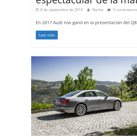
8 de septiembre de 2019
Nacho
0 comentario
En 2017 Audi nos ganó en la presentación del Q8
Clásicos
Leer más
Clase S Co
años de uno
Mercedes-B
31 de enero de 20
Seguridad
Llamada a r
Mercedes Cl
entre 2017
4 de septiembre d
0