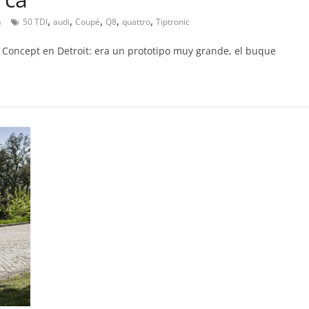
,
,
,
,
,
s
50 TDI
audi
Coupé
Q8
quattro
Tiptronic
 Concept en Detroit: era un prototipo muy grande, el buque
Clásicos
upé W140: 30
Audi RS6: 20 años de
 de los
deportividad
enz más caros
25 de julio de 2022
mospotter84
22
mospotter84
0
evisión en
Seguridad
ase A fabricados
50 años del Mercedes-Be
-2019
ESF 13: un experimento 
e 2020
mospotter84
seguridad