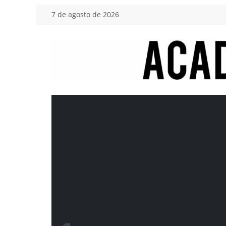
Saltar
7 de agosto de 2026
al
contenido
Academia
del
Motor
Tu
blog
de
coches