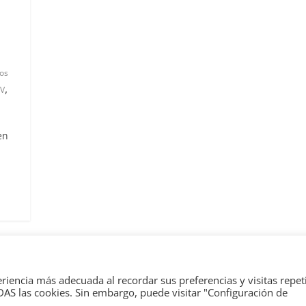
31 de mayo de 2022
mospotter84
os
,
V
en
erechos reservados.
eriencia más adecuada al recordar sus preferencias y visitas repet
dPress
.
ODAS las cookies. Sin embargo, puede visitar "Configuración de