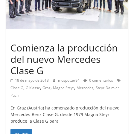
Lanzamientos
Comienza la producción
del nuevo Mercedes
Clase G
18 de mayo de 2018
mospotter84
0 comentarios
,
,
,
,
,
Clase G
G Klasse
Graz
Magna Steyr
Mercedes
Steyr-Daimler-
Puch
En Graz (Austria) ha comenzado producción del nuevo
Mercedes-Benz Clase G, desde 1979 Magna Steyr
produce la Clase G para
Leer más