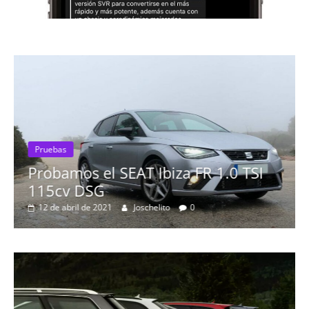
 FR 1.0 TSI
0
Pruebas
Probamos el Mercedes-Be
19 de abril de 2020
Joschelito
0