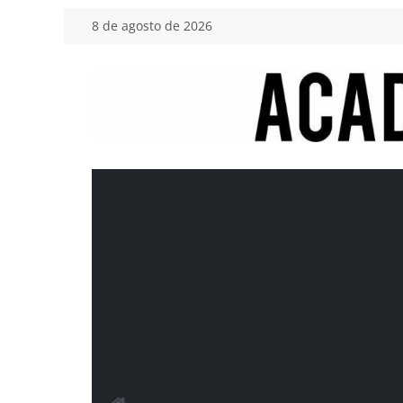
Saltar
8 de agosto de 2026
al
contenido
Academia
del
Motor
Tu
blog
de
coches