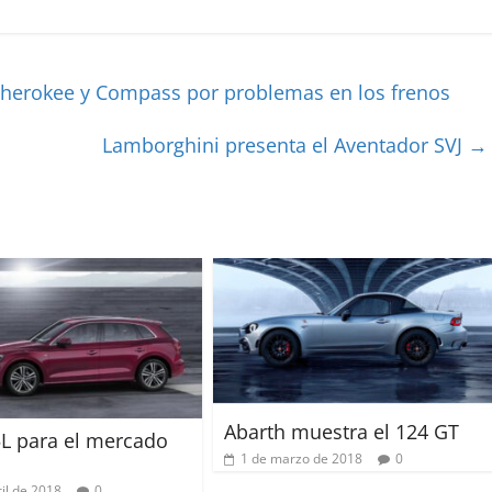
Cherokee y Compass por problemas en los frenos
Lamborghini presenta el Aventador SVJ
→
Abarth muestra el 124 GT
L para el mercado
1 de marzo de 2018
0
il de 2018
0