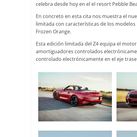
celebra desde hoy en el el resort Pebble Be
En concreto en esta cita nos muestra el nue
limitada con características de los modelos 
Clásicos
Clásicos
Frozen Orange.
0
Audi RS6: 20 años de
BMW Se
Esta edición limitada del Z4 equipa el moto
deportividad
1977
ros
amortiguadores controlados electrónicamen
25 de julio de 2022
mospotter84
0
28 de jun
0
controlado electrónicamente en el eje trase
Segurida
El Ma
Seguridad
icados
máxim
50 años del Mercedes-Benz
de seg
ESF 13: un experimento de
er84
11 de n
seguridad