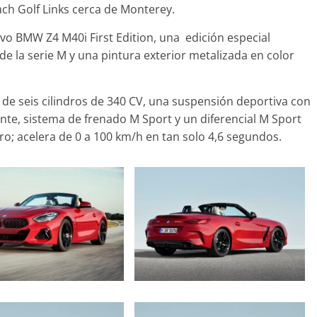
ach Golf Links cerca de Monterey.
vo BMW Z4 M40i First Edition, una edición especial
de la serie M y una pintura exterior metalizada en color
Clásicos
rie 7: lujo desde
20 años del Porsche
r de seis cilindros de 340 CV, una suspensión deportiva con
Cayenne
te, sistema de frenado M Sport y un diferencial M Sport
io de 2022
mospotter84
0
10 de junio de 2022
mospott
ro; acelera de 0 a 100 km/h en tan solo 4,6 segundos.
d
Vídeo
zda CX-5 2022 logra la
a nota en las pruebas
uridad del IIHS
oviembre de 2021
mospotter84