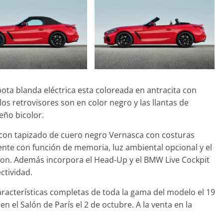
Seguridad
Mercedes-Benz ESF 
años de seguridad
21 de octubre de 2021
mosp
apota blanda eléctrica esta coloreada en antracita con
los retrovisores son en color negro y las llantas de
eño bicolor.
ta con tapizado de cuero negro Vernasca con costuras
ente con función de memoria, luz ambiental opcional y el
on. Además incorpora el Head-Up y el BMW Live Cockpit
ctividad.
acterísticas completas de toda la gama del modelo el 19
n el Salón de París el 2 de octubre. A la venta en la