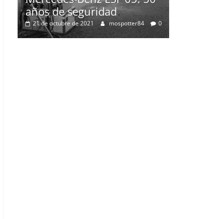
0
2 de julio de 2021
mospotter84
0
05: 50
otter84
0