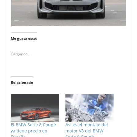
Me gusta esto:
Cargando...
Relacionado
El BMW Serie 8 Coupé
Así es el montaje del
ya tiene precio en
motor V8 del BMW
España
Serie 8 Coupé