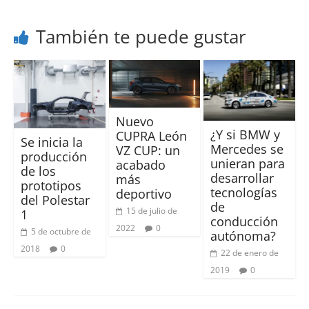
También te puede gustar
Nuevo
¿Y si BMW y
CUPRA León
Se inicia la
Mercedes se
VZ CUP: un
producción
unieran para
acabado
de los
desarrollar
más
prototipos
tecnologías
deportivo
del Polestar
de
15 de julio de
1
conducción
2022
0
5 de octubre de
autónoma?
2018
0
22 de enero de
2019
0