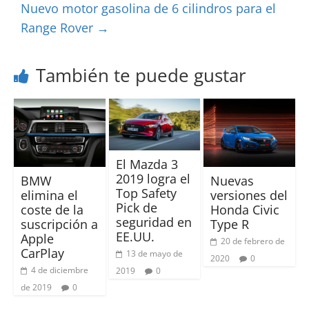
Nuevo motor gasolina de 6 cilindros para el
Range Rover
→
También te puede gustar
El Mazda 3
2019 logra el
BMW
Nuevas
Top Safety
elimina el
versiones del
Pick de
coste de la
Honda Civic
seguridad en
suscripción a
Type R
EE.UU.
Apple
20 de febrero de
CarPlay
13 de mayo de
2020
0
4 de diciembre
2019
0
de 2019
0