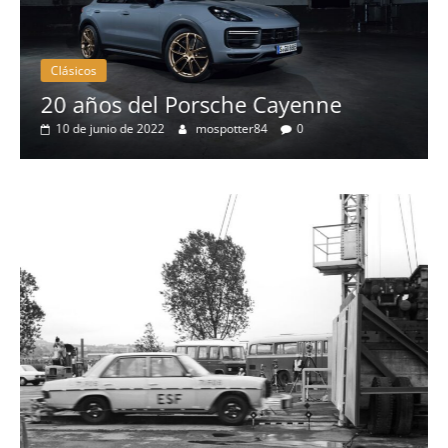
Clásicos
Clás
20 años del Porsche Cayenne
50 
10 de junio de 2022
mospotter84
0
elé
4 d
Se
Ll
To
ga