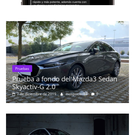
ruebas
rueba a fondo del Mazda3 Sedan
Pruebas
yactiv-G 2.0
Proba
 de diciembre de 2019
mospotter84
0
más e
8 de se