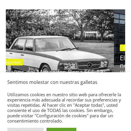
28 de junio de 2022
mospotter84
0
Seguridad
Vídeo
El Mazda CX-5 2022 logra la máxim
nota en las pruebas de seguridad de
Sentimos molestar con nuestras galletas
13:
IIHS
11 de noviembre de 2021
mospotter84
0
Utilizamos cookies en nuestro sitio web para ofrecerle la
experiencia más adecuada al recordar sus preferencias y
visitas repetidas. Al hacer clic en "Aceptar todas", usted
consiente el uso de TODAS las cookies. Sin embargo,
puede visitar "Configuración de cookies" para dar un
consentimiento controlado.