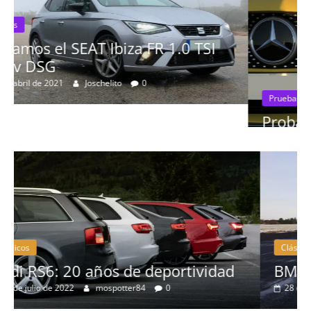
I
Pruebas
Probamos el Mercedes-Benz A200d
19 de abril de 2020
Joschelito
0
Clásicos
ad
BMW Serie 7: lujo desde 1977