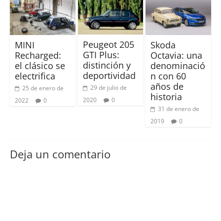
Peugeot 205
MINI
Skoda
GTI Plus:
Recharged:
Octavia: una
distinción y
el clásico se
denominació
deportividad
electrifica
n con 60
años de
29 de julio de
25 de enero de
historia
2020
0
2022
0
31 de enero de
2019
0
Deja un comentario