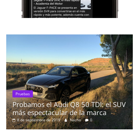
Pruebas
I: el SUV
El Seat León 1.6 TDI 115cv a 
rca
16 de agosto de 2019
mospotter84
0