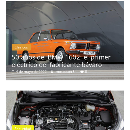
Clásicos
el primer
bávaro
La serie 300 de Peugeot
0
3 de febrero de 2022
mospotter84
0
Seguridad