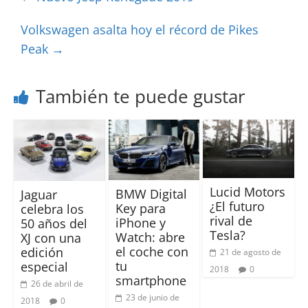
Volkswagen asalta hoy el récord de Pikes
Peak
→
También te puede gustar
Lucid Motors
BMW Digital
Jaguar
¿El futuro
Key para
celebra los
rival de
iPhone y
50 años del
Tesla?
Watch: abre
XJ con una
el coche con
edición
21 de agosto de
tu
especial
2018
0
smartphone
26 de abril de
23 de junio de
2018
0