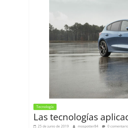
Pruebas
Pequeño gr
probamos e
Tecnología
EQ
Las tecnologías aplica
14 de febrero de 
25 de junio de 2019
mospotter84
0 comentari