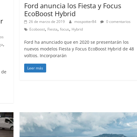
31 de mayo de 2022
mospotter84
Ford anuncia los Fiesta y Focus
EcoBoost Hybrid
r
26 de marzo de 2019
mospotter84
0 comentarios
,
,
,
Ecoboost
Fiesta
focus
Hybrid
os
Ford ha anunciado que en 2020 se presentarán los
,
ga
nuevos modelos Fiesta y Focus EcoBoost Hybrid de 48
voltios. Incorporarán
,
Leer más
o de