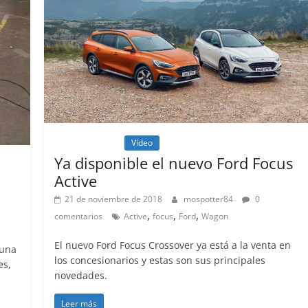
Lanzamientos
Vídeo
Ya disponible el nuevo Ford Focus
Active
21 de noviembre de 2018
mospotter84
0
,
,
,
comentarios
Active
focus
Ford
Wagon
El nuevo Ford Focus Crossover ya está a la venta en
 una
los concesionarios y estas son sus principales
es,
novedades.
Leer más