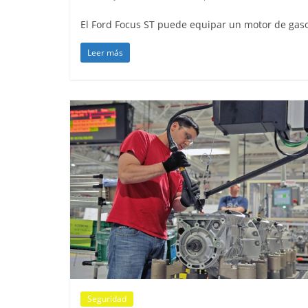
El Ford Focus ST puede equipar un motor de gasol
Leer más
Clásicos
Clase S Co
años de uno
Mercedes-B
31 de enero de 20
Seguridad
Llamada a r
Mercedes Cl
entre 2017
4 de septiembre d
Seguridad
0