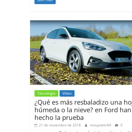
Tecnología
Vídeo
¿Qué es más resbaladizo una ho
húmeda o la nieve? en Ford han
hecho la prueba
21 de noviembre de 2018
mospotter84
0