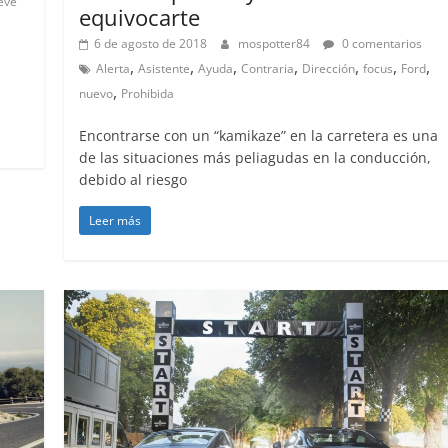
eve
equivocarte
6 de agosto de 2018
mospotter84
0 comentarios
,
,
,
,
,
,
,
Alerta
Asistente
Ayuda
Contraria
Dirección
focus
Ford
,
nuevo
Prohibida
Encontrarse con un “kamikaze” en la carretera es una
de las situaciones más peliagudas en la conducción,
debido al riesgo
Leer más