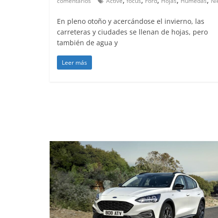
,
,
,
,
,
comentarios
Active
focus
Ford
Hojas
Húmedas
Ni
En pleno otoño y acercándose el invierno, las
carreteras y ciudades se llenan de hojas, pero
también de agua y
Leer más