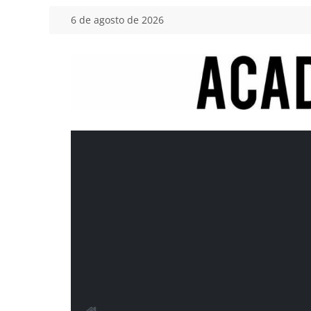
Saltar
6 de agosto de 2026
al
contenido
Academia
del
Motor
Tu
blog
de
coches