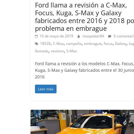
Ford llama a revisión a C-Max,
Focus, Kuga, S-Max y Galaxy
fabricados entre 2016 y 2018 po
problema en embrague
10 de mayo de 2019
mospotter84
0 comentari
,
,
,
,
,
,
18S39
C-Max
campaña
embrague
focus
Galaxy
ku
,
,
llamada
revision
S-Max
Ford llama a revisión a los modelos C-Max, Focus
Kuga, S-Max y Galaxy fabricados entre el 30 juni
2016
Leer más