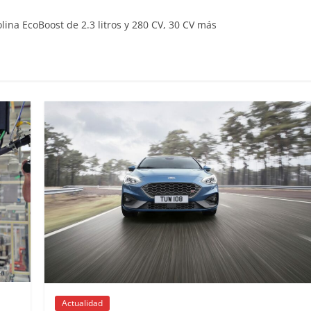
ina EcoBoost de 2.3 litros y 280 CV, 30 CV más
Clásicos
upé W140: 30
Audi RS6: 20 años de
 de los
deportividad
enz más caros
25 de julio de 2022
mospotter84
22
mospotter84
0
evisión en
Seguridad
ase A fabricados
50 años del Mercedes-B
-2019
ESF 13: un experimento 
e 2020
mospotter84
seguridad
Actualidad