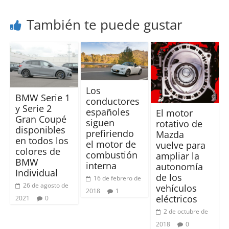
También te puede gustar
Los
BMW Serie 1
conductores
y Serie 2
españoles
El motor
Gran Coupé
siguen
rotativo de
disponibles
prefiriendo
Mazda
en todos los
el motor de
vuelve para
colores de
combustión
ampliar la
BMW
interna
autonomía
Individual
de los
16 de febrero de
26 de agosto de
vehículos
2018
1
eléctricos
2021
0
2 de octubre de
2018
0