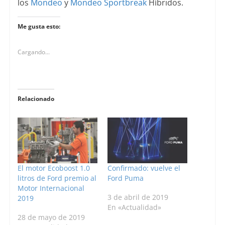
los
Mondeo
y
Mondeo Sportbreak
Híbridos.
Me gusta esto:
Cargando...
Relacionado
El motor Ecoboost 1.0
Confirmado: vuelve el
litros de Ford premio al
Ford Puma
Motor Internacional
3 de abril de 2019
2019
En «Actualidad»
28 de mayo de 2019