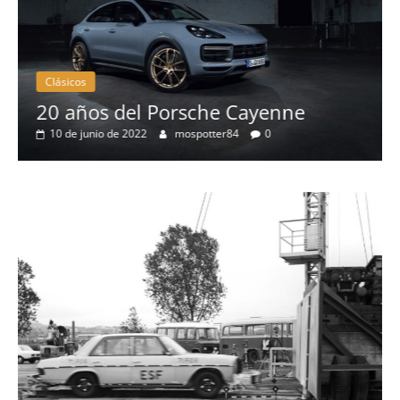
Clásicos
el Porsche Cayenne
50 años del 
2022
mospotter84
0
eléctrico del 
4 de mayo de 2022
Seguridad