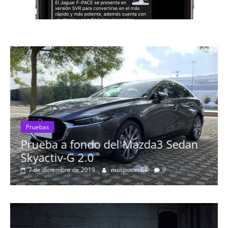
ndo del Mazda3 Sedan
Pruebas
.0
Probamos el Aud
019
mospotter84
0
más espectacula
8 de septiembre de 2019