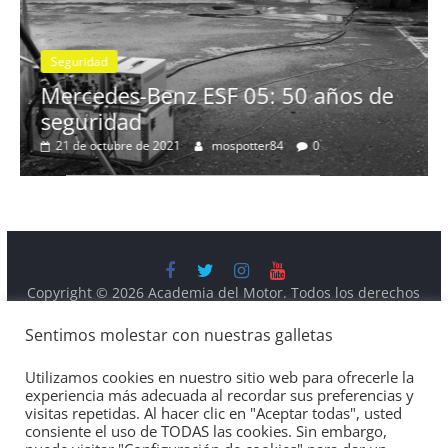
Llamada a r
Toyota y Le
gasolina
2 de julio de 2021
s-Benz ESF 05: 50 años de
ad
bre de 2021
mospotter84
0
Copyright © 2026
Academia del Motor
. Todos los derechos
reservados.
Tema:
ColorMag
por ThemeGrill. Funciona con
WordPress
.
Sentimos molestar con nuestras galletas
Utilizamos cookies en nuestro sitio web para ofrecerle la
experiencia más adecuada al recordar sus preferencias y
visitas repetidas. Al hacer clic en "Aceptar todas", usted
consiente el uso de TODAS las cookies. Sin embargo,