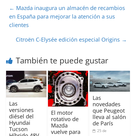
←
Mazda inaugura un almacén de recambios
en España para mejorar la atención a sus
clientes
Citroën C-Elysée edición especial Origins
→
También te puede gustar
Las
Las
novedades
versiones
que Peugeot
El motor
diésel del
lleva al salón
rotativo de
Hyundai
de París
Mazda
Tucson
25 de
vuelve para
Híbrido 48V