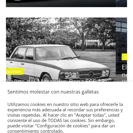
idad
BMW Serie 7: lujo desde 1977
28 de junio de 2022
mospotter84
0
Seguridad
Vídeo
El Mazda CX-5 2022 logra la máxi
nota en las pruebas de seguridad d
Sentimos molestar con nuestras galletas
 13:
IIHS
11 de noviembre de 2021
mospotter84
0
Utilizamos cookies en nuestro sitio web para ofrecerle la
experiencia más adecuada al recordar sus preferencias y
visitas repetidas. Al hacer clic en "Aceptar todas", usted
consiente el uso de TODAS las cookies. Sin embargo,
puede visitar "Configuración de cookies" para dar un
consentimiento controlado.