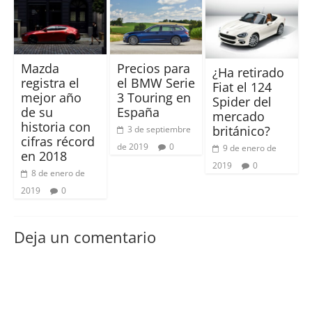
Mazda
Precios para
¿Ha retirado
registra el
el BMW Serie
Fiat el 124
mejor año
3 Touring en
Spider del
de su
España
mercado
historia con
británico?
3 de septiembre
cifras récord
de 2019
0
9 de enero de
en 2018
2019
0
8 de enero de
2019
0
Deja un comentario