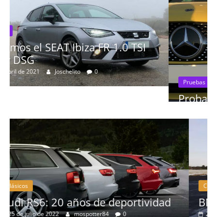
I
Pruebas
Probamos el Mercedes-Benz A200d
19 de abril de 2020
Joschelito
0
Clásicos