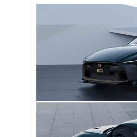
Mercedes-B
31 de enero de 20
Seguridad
Llamada a r
Mercedes Cl
entre 2017
4 de septiembre d
0