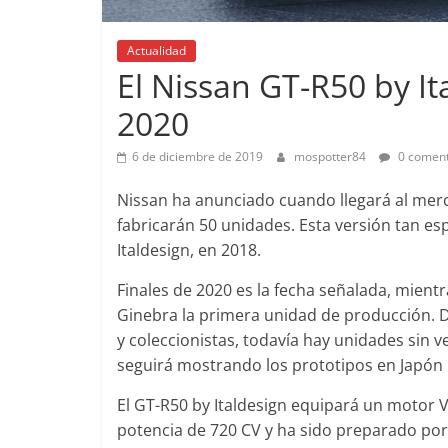
Actualidad
El Nissan GT-R50 by Ita
2020
Pruebas
6 de diciembre de 2019
mospotter84
0 coment
Pequeño gr
probamos e
Nissan ha anunciado cuando llegará al merca
EQ
fabricarán 50 unidades. Esta versión tan es
Italdesign, en 2018.
14 de febrero de 
Finales de 2020 es la fecha señalada, mient
Ginebra la primera unidad de producción. 
y coleccionistas, todavía hay unidades sin 
seguirá mostrando los prototipos en Japón ha
Clásicos
El GT-R50 by Italdesign equipará un motor V
Clase S Co
potencia de 720 CV y ha sido preparado po
años de uno