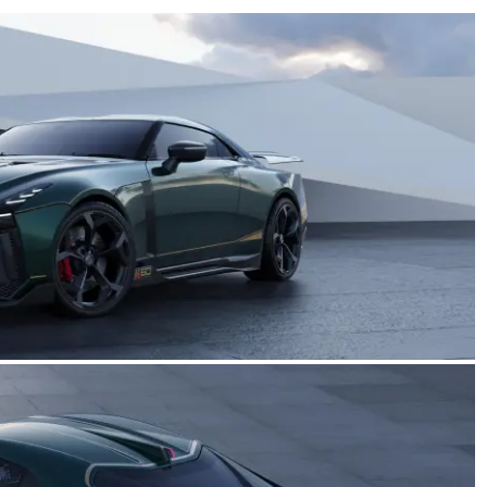
deportividad
enz más caros
25 de julio de 2022
mospotter84
22
mospotter84
0
evisión en
Seguridad
ase A fabricados
50 años del Mercedes-Be
-2019
ESF 13: un experimento 
e 2020
mospotter84
seguridad
31 de mayo de 2022
mospotter84