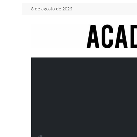
Saltar
8 de agosto de 2026
al
contenido
Academia
del
Motor
Tu
blog
de
coches