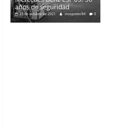
0
2 de julio de 2021
mospotter84
0
 50
4
0