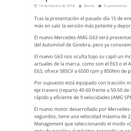
14 de febrero de 2018
Nacho
0 comentarios
Tras la presentación el pasado día 15 de en
más en salir la versión más potente y depo
Clásicos
Clásicos
Audi RS6: 20 años de
BMW Serie
El nuevo Mercedes-AMG G63 será presentado 
deportividad
1977
del Automóvil de Ginebra, pero ya conocem
25 de julio de 2022
mospotter84
0
28 de junio de 
El nuevo G63 nos oculta bajo su capó un m
actuales de la marca, como son el E63 o el A
E63, ofrece 585CV a 6500 rpm y 850Nm de p
Por supuesto está equipado con tracción int
eje trasero (reparto 40-60 frente a 50-50 d
Seguridad
Ví
rápido y eficiente de 9 velocidades (AMG SP
El Mazda 
Seguridad
El nuevo motor desarrollado por Mercedes-
os
máxima no
50 años del Mercedes-Benz
segundos, tiene una velocidad máxima de 2
de segurid
ESF 13: un experimento de
Management que seleccionando el modo «Con
11 de noviembr
seguridad
gota de gasolina al máximo, teniendo un c