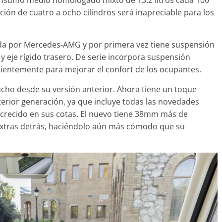
Seguridad
ión de cuatro a ocho cilindros será inapreciable para los
Mercedes-Benz ESF 05:
años de seguridad
da por Mercedes-AMG y por primera vez tiene suspensión
21 de octubre de 2021
mospotter8
y eje rígido trasero. De serie incorpora suspensión
ientemente para mejorar el confort de los ocupantes.
cho desde su versión anterior. Ahora tiene un toque
rior generación, ya que incluye todas las novedades
 crecido en sus cotas. El nuevo tiene 38mm más de
extras detrás, haciéndolo aún más cómodo que su