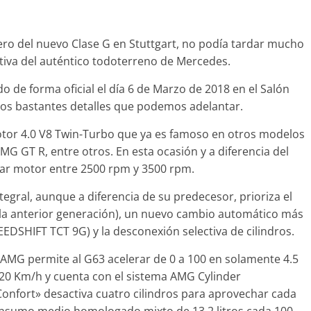
ero del nuevo Clase G en Stuttgart, no podía tardar mucho
rtiva del auténtico todoterreno de Mercedes.
Clásicos
 7: lujo desde
20 años del Porsche
de forma oficial el día 6 de Marzo de 2018 en el Salón
Cayenne
os bastantes detalles que podemos adelantar.
2022
mospotter84
0
10 de junio de 2022
mospotter84
otor 4.0 V8 Twin-Turbo que ya es famoso en otros modelos
MG GT R, entre otros. En esta ocasión y a diferencia del
ar motor entre 2500 rpm y 3500 rpm.
egral, aunque a diferencia de su predecesor, prioriza el
e la anterior generación), un nuevo cambio automático más
deo
EEDSHIFT TCT 9G) y la desconexión selectiva de cilindros.
CX-5 2022 logra la
AMG permite al G63 acelerar de 0 a 100 en solamente 4.5
ta en las pruebas
20 Km/h y cuenta con el sistema AMG Cylinder
ad del IIHS
fort» desactiva cuatro cilindros para aprovechar cada
e de 2021
mospotter84
onsumo medio homologado mixto de 13.2 litros cada 100