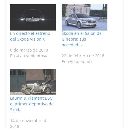
En directo el estreno
Škoda en el Salón de
del Skoda Vision X
Ginebra: sus
novedades
6 de marzo de 2018
En «Lanzamientos»
22 de febrero de 2018
En «Actualidad»
Laurin & Klement BSC:
el primer deportivo de
Skoda
14 de noviembre de
2018