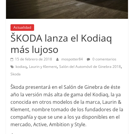
Actualidad
Lanzamientos
ŠKODA lanza el Kodiaq
más lujoso
15 de febrero de 2018
mospotter84
0 comentarios
,
,
,
kodiaq
Laurin y Klement
Salón del Automóvil de Ginebra 2018
Skoda
Škoda presentará en el Salón de Ginebra de éste
año la versión más alta de gama del Kodiaq, la ya
conocida en otros modelos de la marca, Laurin &
Klement, nombre tomado de los fundadores de la
compañía y que se une a los ya disponibles en el
mercado, Active, Ambition y Style.