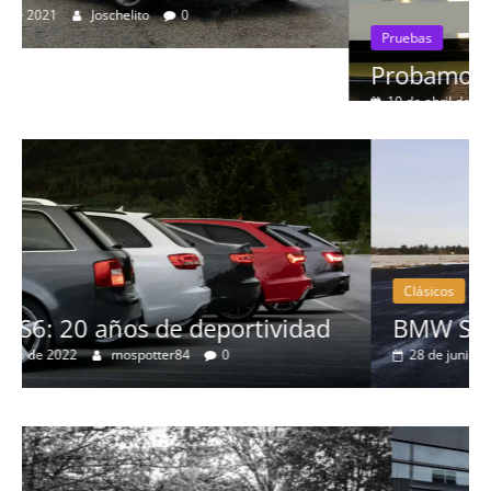
Pruebas
Probamos el Mercedes-Benz A200d
19 de abril de 2020
Joschelito
0
Clásicos
d
BMW Serie 7: lujo desde 1977
28 de junio de 2022
mospotter84
0