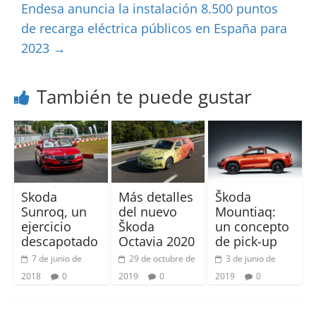
Endesa anuncia la instalación 8.500 puntos
de recarga eléctrica públicos en España para
2023
→
También te puede gustar
Skoda
Más detalles
Škoda
Sunroq, un
del nuevo
Mountiaq:
ejercicio
Škoda
un concepto
descapotado
Octavia 2020
de pick-up
7 de junio de
29 de octubre de
3 de junio de
2018
0
2019
0
2019
0