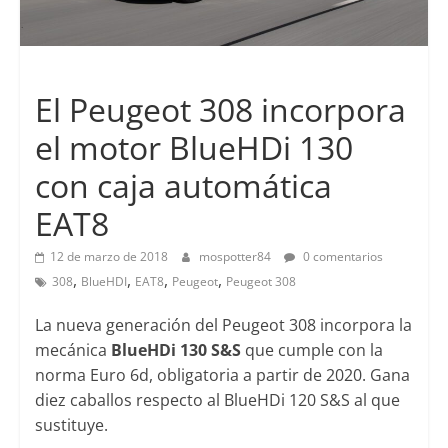
Lanzamientos
El Peugeot 308 incorpora
el motor BlueHDi 130
con caja automática
EAT8
12 de marzo de 2018
mospotter84
0 comentarios
,
,
,
,
308
BlueHDI
EAT8
Peugeot
Peugeot 308
La nueva generación del Peugeot 308 incorpora la
mecánica
BlueHDi 130 S&S
que cumple con la
norma Euro 6d, obligatoria a partir de 2020. Gana
diez caballos respecto al BlueHDi 120 S&S al que
sustituye.