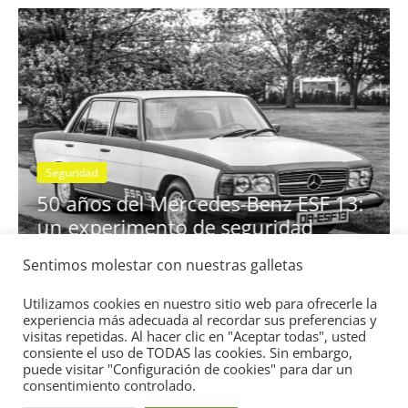
0
28 de junio de 2022
mospotter84
0
Seguridad
Vídeo
El Mazda CX-5 2022 logra l
nota en las pruebas de segu
Sentimos molestar con nuestras galletas
nz ESF 13:
IIHS
ridad
11 de noviembre de 2021
mospotter84
Utilizamos cookies en nuestro sitio web para ofrecerle la
experiencia más adecuada al recordar sus preferencias y
0
visitas repetidas. Al hacer clic en "Aceptar todas", usted
consiente el uso de TODAS las cookies. Sin embargo,
puede visitar "Configuración de cookies" para dar un
consentimiento controlado.