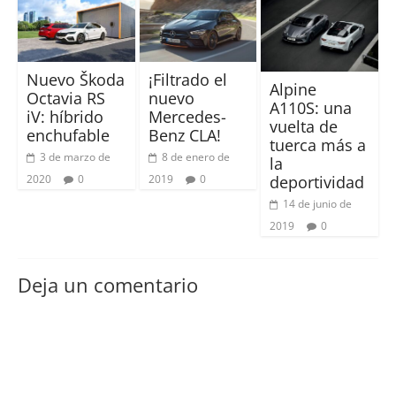
Nuevo Škoda
¡Filtrado el
Alpine
Octavia RS
nuevo
A110S: una
iV: híbrido
Mercedes-
vuelta de
enchufable
Benz CLA!
tuerca más a
3 de marzo de
8 de enero de
la
deportividad
2020
0
2019
0
14 de junio de
2019
0
Deja un comentario