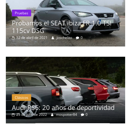
.0 TSI
Pruebas
Probamos el Mercedes-Benz A
19 de abril de 2020
Joschelito
0
Clásicos
portividad
BMW Serie 7: lujo desde 19