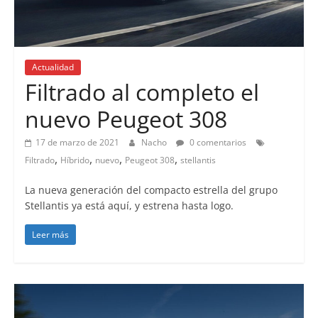
Actualidad
Filtrado al completo el
nuevo Peugeot 308
17 de marzo de 2021
Nacho
0 comentarios
,
,
,
,
Filtrado
Híbrido
nuevo
Peugeot 308
stellantis
La nueva generación del compacto estrella del grupo
Stellantis ya está aquí, y estrena hasta logo.
Leer más