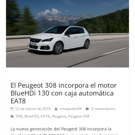
Lanzamientos
El Peugeot 308 incorpora el motor
BlueHDi 130 con caja automática
EAT8
12 de marzo de 2018
mospotter84
0 comentarios
,
,
,
,
308
BlueHDI
EAT8
Peugeot
Peugeot 308
La nueva generación del Peugeot 308 incorpora la