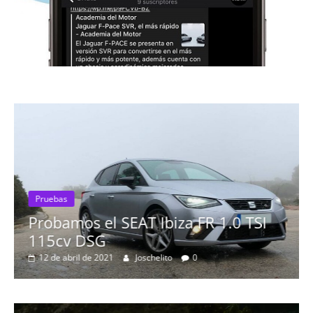
Pruebas
Probamos el SEAT Ibiza FR 1.0 TSI
115cv DSG
12 de abril de 2021
Joschelito
0