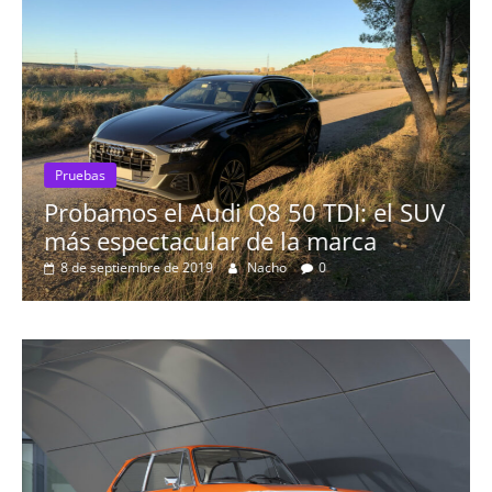
Pruebas
os el Audi Q8 50 TDI: el SUV
El Seat Le
pectacular de la marca
16 de agosto de
iembre de 2019
Nacho
0