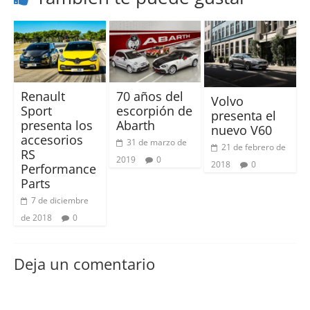
Renault
70 años del
Volvo
Sport
escorpión de
presenta el
presenta los
Abarth
nuevo V60
accesorios
31 de marzo de
21 de febrero de
RS
2019
0
2018
0
Performance
Parts
7 de diciembre
de 2018
0
Deja un comentario