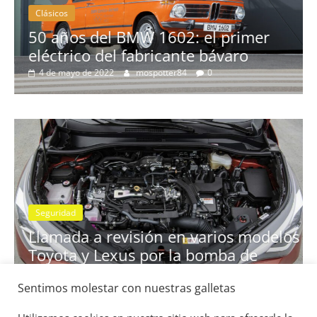
Clásicos
os del BMW 1602: el primer
rico del fabricante bávaro
La serie 
yo de 2022
mospotter84
0
3 de febrero d
Seguri
Seguridad
Llam
lamada a revisión en varios modelos
Clas
oyota y Lexus por la bomba de
7G-D
asolina
11 de 
2 de julio de 2021
mospotter84
0
Sentimos molestar con nuestras galletas