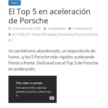
Vídeo
El Top 5 en aceleración
de Porsche
20 de marzo de 2018
mospotter84
0 comentarios
,
,
,
,
,
911 GT2
911 Turbo
918 Spyder
Panamera
Porsche
Porsche
911
Un aeródromo abandonado, un espectáculo de
humo…y los 5 Porsche más rápidos acelerando
frente a frente. Disfrutad con el Top 5 de Porsche
en aceleración.