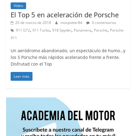
Vídeo
El Top 5 en aceleración de Porsche
20 de marzo de 2018
mospotter84
0 comentarios
,
,
,
,
,
911 GT2
911 Turbo
918 Spyder
Panamera
Porsche
Porsche
911
Un aeródromo abandonado, un espectáculo de humo…y
los 5 Porsche más rápidos acelerando frente a frente.
Disfrutad con el Top
Leer más