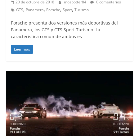
20 de octubre de 2018
mospotter84
0 comentarios
,
,
,
,
GTS
Panamera
Porsche
Sport
Turismo
Porsche presenta dos versiones más deportivas del
Panamera, los GTS y GTS Sport Turismo. La
característica común de ambos es
Leer más