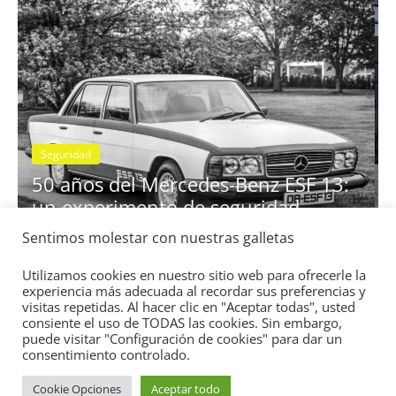
28 de junio de 2022
mospotter84
0
Seguridad
Vídeo
El Mazda CX-5 2022 logra la má
nota en las pruebas de segurida
Sentimos molestar con nuestras galletas
ESF 13:
IIHS
d
11 de noviembre de 2021
mospotter84
0
Utilizamos cookies en nuestro sitio web para ofrecerle la
experiencia más adecuada al recordar sus preferencias y
visitas repetidas. Al hacer clic en "Aceptar todas", usted
consiente el uso de TODAS las cookies. Sin embargo,
puede visitar "Configuración de cookies" para dar un
consentimiento controlado.
Cookie Opciones
Aceptar todo