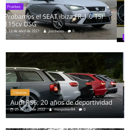
TSI
Pruebas
Probamos el Mercedes-Benz A200
19 de abril de 2020
Joschelito
0
Clásicos
ividad
BMW Serie 7: lujo desde 1977