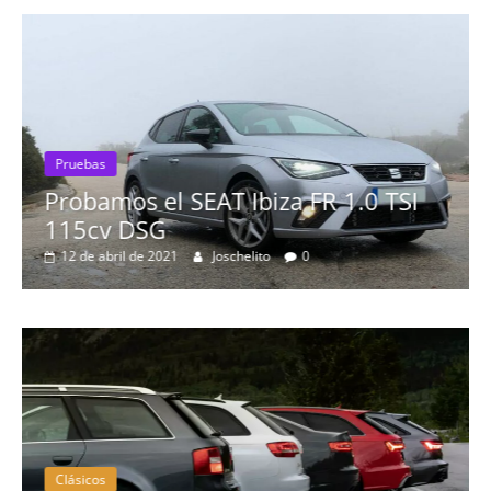
 FR 1.0 TSI
0
Pruebas
Probamos el Mercedes-Be
19 de abril de 2020
Joschelito
0