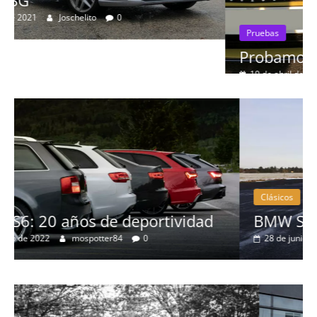
Pruebas
Probamos el Mercedes-Benz A200d
19 de abril de 2020
Joschelito
0
Clásicos
d
BMW Serie 7: lujo desde 1977
28 de junio de 2022
mospotter84
0