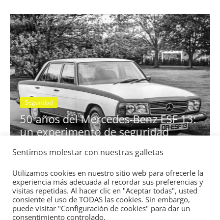
os de deportividad
BMW Serie 7: lujo d
spotter84
0
28 de junio de 2022
mospott
Seguridad
Vídeo
El Mazda CX-5 20
nota en las prueb
Sentimos molestar con nuestras galletas
ercedes-Benz ESF 13:
IIHS
to de seguridad
11 de noviembre de 2021
Utilizamos cookies en nuestro sitio web para ofrecerle la
experiencia más adecuada al recordar sus preferencias y
mospotter84
0
visitas repetidas. Al hacer clic en "Aceptar todas", usted
consiente el uso de TODAS las cookies. Sin embargo,
puede visitar "Configuración de cookies" para dar un
consentimiento controlado.