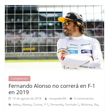
Competición
Fernando Alonso no correrá en F-1
en 2019
14 de agosto de 2018
mospotter84
0 comentarios
,
,
,
,
,
,
,
,
Adios
Alonso
Correr
F-1
Fernando
Formula-1
Mclaren
No