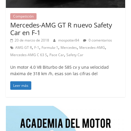
Competición
Mercedes-AMG GT R nuevo Safety
Car en F-1
20 de marzo de 2018
mospotter84
0 comentarios
,
,
,
,
,
AMG GT R
F-1
Formula-1
Mercedes
Mercedes-AMG
,
,
Mercedes-AMG C 63 S
Pace Car
Safety Car
Un motor 4.0 V8 Biturbo de 585 cv y una velocidad
máxima de 318 km /h, esas son las cifras del
Leer más