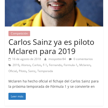
Competición
Carlos Sainz ya es piloto
Mclaren para 2019
16 de agosto de 2018
mospotter84
0 comentarios
,
,
,
,
,
,
,
2019
Alonso
Carlos
F-1
Fernando
Formula-1
Mclaren
,
,
,
Oficial
Piloto
Sainz
Temporada
Mclaren ha hecho oficial el fichaje del Carlos Sainz para
la próxima temporada de Fórmula 1 y se convierte en
Leer más