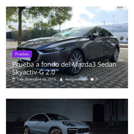
 a fondo del Mazda3 Sedan
Pruebas
iv-G 2.0
Probamos e
embre de 2019
mospotter84
0
más espect
8 de septiembre