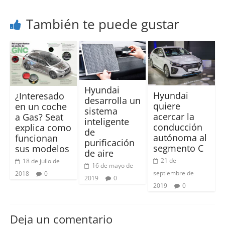
También te puede gustar
Hyundai
Hyundai
¿Interesado
desarrolla un
quiere
en un coche
sistema
acercar la
a Gas? Seat
inteligente
conducción
explica como
de
autónoma al
funcionan
purificación
segmento C
sus modelos
de aire
21 de
18 de julio de
16 de mayo de
septiembre de
2018
0
2019
0
2019
0
Deja un comentario