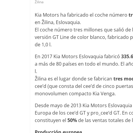
Žilina
Kia Motors ha fabricado el coche número
t
en Žilina, Eslovaquia.
El coche número tres millones que salió de 
Clásicos
versión GT Line de color blanco, fabricado 
Clase 
de 1,0 l.
años de
Merced
En 2017 Kia Motors Eslovaquia fabricó
335.6
31 de ener
a más de 80 países en todo el mundo. El añ
l.
Žilina es el lugar donde se fabrican
tres mo
cee’d (que consta del cee’d de cinco puertas,
Seguridad
monovolumen compacto Kia Venga.
Llamada
Desde mayo de 2013 Kia Motors Eslovaquia 
Merced
Europa de los cee’d GT y pro_cee’d GT. En 
entre 
constituyen el
50%
de las ventas totales de
4 de sept
0
Producción europea