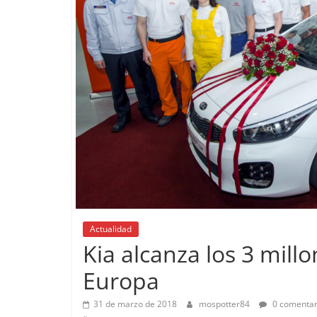
Pruebas
Actualidad
Pequeño
Kia alcanza los 3 mill
probamo
Europa
EQ
14 de febre
31 de marzo de 2018
mospotter84
0 comentar