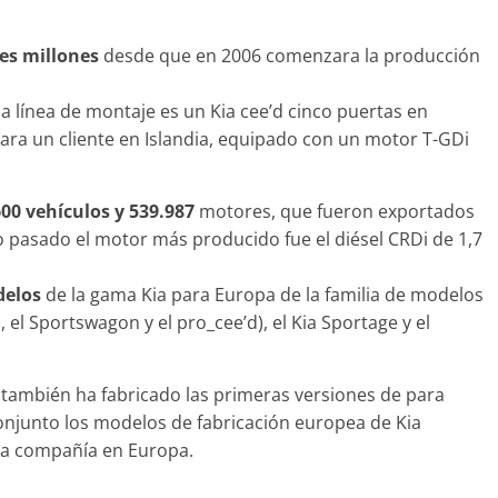
res millones
desde que en 2006 comenzara la producción
la línea de montaje es un Kia cee’d cinco puertas en
Clásicos
para un cliente en Islandia, equipado con un motor T-GDi
S Coupé W140: 30
Audi RS6: 20 años d
 uno de los
deportividad
es-Benz más caros
00 vehículos y 539.987
motores, que fueron exportados
25 de julio de 2022
mospotter
o de 2022
mospotter84
0
o pasado el motor más producido fue el diésel CRDi de 1,7
delos
de la gama Kia para Europa de la familia de modelos
 el Sportswagon y el pro_cee’d), el Kia Sportage y el
 a revisión en
Seguridad
también ha fabricado las primeras versiones de para
es Clase A fabricados
50 años del Merced
conjunto los modelos de fabricación europea de Kia
2017-2019
ESF 13: un experime
 la compañía en Europa.
iembre de 2020
mospotter84
seguridad