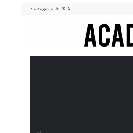
Saltar
8 de agosto de 2026
al
contenido
Academia
del
Motor
Tu
blog
de
coches