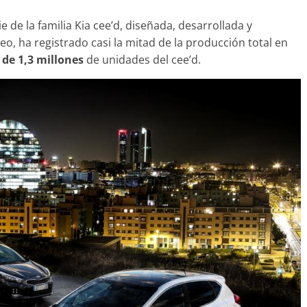
31 de mayo de 2022
mospott
de la familia Kia cee’d, diseñada, desarrollada y
, ha registrado casi la mitad de la producción total en
 de 1,3 millones
de unidades del cee’d.