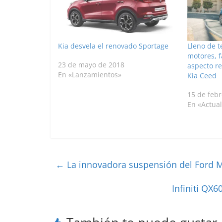
Kia desvela el renovado Sportage
Lleno de t
motores, 
23 de mayo de 2018
aspecto re
En «Lanzamientos»
Kia Ceed
15 de feb
En «Actua
←
La innovadora suspensión del Ford 
Infiniti QX