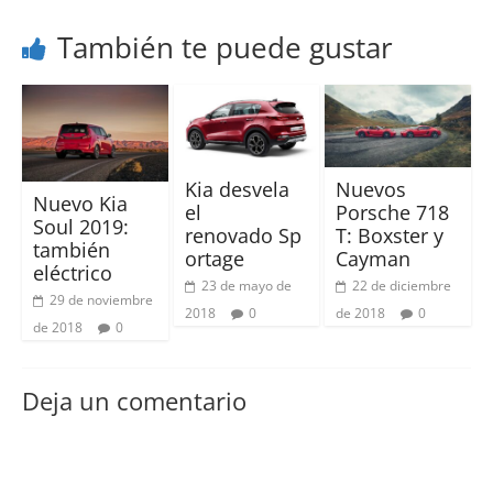
También te puede gustar
Kia desvela
Nuevos
Nuevo Kia
el
Porsche 718
Soul 2019:
renovado Sp
T: Boxster y
también
ortage
Cayman
eléctrico
23 de mayo de
22 de diciembre
29 de noviembre
2018
0
de 2018
0
de 2018
0
Deja un comentario