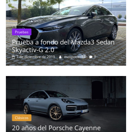
fondo del Mazda3 Sedan
Pruebas
 2.0
Probamos el Au
e 2019
mospotter84
0
más espectacu
8 de septiembre de 201
Clásicos