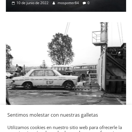
del Porsche Cayenne
50 años del
e 2022
mospotter84
0
eléctrico de
4 de mayo de 2022
Seguridad
Llamada a 
Toyota y L
gasolina
2 de julio de 202
Sentimos molestar con nuestras galletas
Utilizamos cookies en nuestro sitio web para ofrecerle la