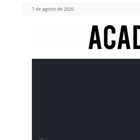
Saltar
7 de agosto de 2026
al
contenido
Academia
del
Motor
Tu
blog
de
coches