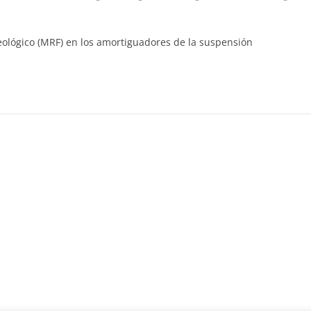
Clásicos
eológico (MRF) en los amortiguadores de la suspensión
Clase S Coupé W140: 30
años de uno de los
Mercedes-Benz más caro
31 de enero de 2022
mospotter84
Seguridad
Llamada a revisión en
Mercedes Clase A fabric
entre 2017-2019
4 de septiembre de 2020
mospotter8
0