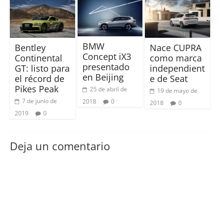
BMW
Bentley
Nace CUPRA
Concept iX3
Continental
como marca
presentado
GT: listo para
independient
en Beijing
el récord de
e de Seat
Pikes Peak
25 de abril de
19 de mayo de
7 de junio de
2018
0
2018
0
2019
0
Deja un comentario