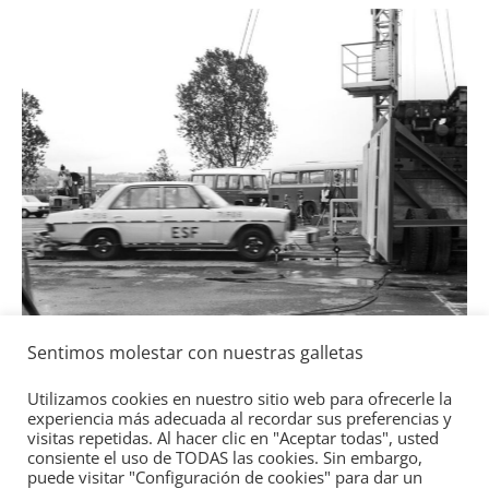
Segu
Lla
Toy
gas
2 de
Sentimos molestar con nuestras galletas
Seguridad
Mercedes-Benz ESF 05: 50 años de
Utilizamos cookies en nuestro sitio web para ofrecerle la
experiencia más adecuada al recordar sus preferencias y
seguridad
visitas repetidas. Al hacer clic en "Aceptar todas", usted
21 de octubre de 2021
mospotter84
0
consiente el uso de TODAS las cookies. Sin embargo,
puede visitar "Configuración de cookies" para dar un