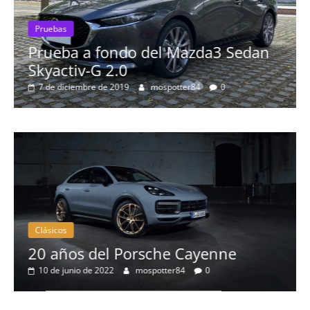
ebas
ueba a fondo del Mazda3 Sedan
Pruebas
activ-G 2.0
Probam
de diciembre de 2019
mospotter84
0
más es
8 de sept
Clásicos
Clásic
20 años del Porsche Cayenne
50 a
10 de junio de 2022
mospotter84
0
eléc
4 de