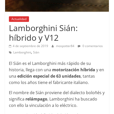
Actualidad
Lamborghini Sián:
híbrido y V12
4 de septiembre de 2019
mospotter84
0 comentarios
,
Lamborghini
Sián
El Sián es el Lamborghini más rápido de su
historia, llega con una
motorización híbrida
y en
una
edición especial de 63 unidades
, tantas
como los años tiene el fabricante italiano.
El nombre de Sián proviene del dialecto boloñés y
significa
relámpago
, Lamborghini ha buscado
con ello la vinculación a lo eléctrico.