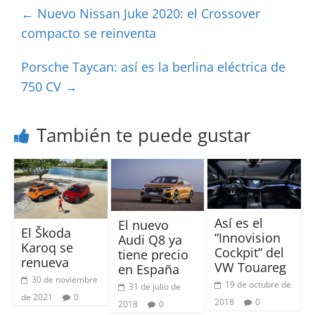
←
Nuevo Nissan Juke 2020: el Crossover
compacto se reinventa
Porsche Taycan: así es la berlina eléctrica de
750 CV
→
También te puede gustar
Así es el
El nuevo
El Škoda
“Innovision
Audi Q8 ya
Karoq se
Cockpit” del
tiene precio
renueva
VW Touareg
en España
30 de noviembre
19 de octubre de
31 de julio de
de 2021
0
2018
0
2018
0