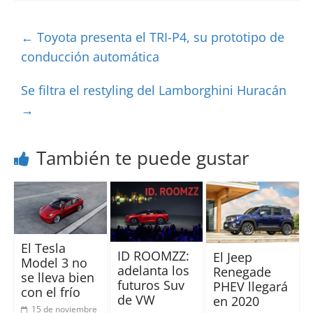
←
Toyota presenta el TRI-P4, su prototipo de
conducción automática
Se filtra el restyling del Lamborghini Huracán
→
También te puede gustar
El Tesla
ID ROOMZZ:
El Jeep
Model 3 no
adelanta los
Renegade
se lleva bien
futuros Suv
PHEV llegará
con el frío
de VW
en 2020
15 de noviembre