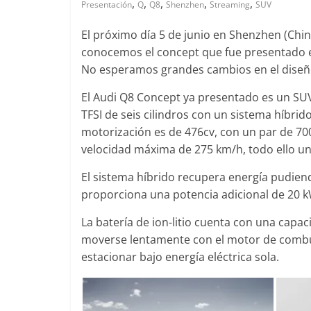
,
,
,
,
,
Presentación
Q
Q8
Shenzhen
Streaming
SUV
El próximo día 5 de junio en Shenzhen (Chi
conocemos el concept que fue presentado en
Clásicos
No esperamos grandes cambios en el diseño
 de
BMW Serie 7: lujo desde
2
1977
El Audi Q8 Concept ya presentado es un SUV
TFSI de seis cilindros con un sistema híbrid
otter84
0
28 de junio de 2022
mospotter84
0
motorización es de 476cv, con un par de 7
velocidad máxima de 275 km/h, todo ello un
El sistema híbrido recupera energía pudien
proporciona una potencia adicional de 20 
Seguridad
Vídeo
La batería de ion-litio cuenta con una cap
El Mazda CX-5 2022 logra la
moverse lentamente con el motor de combu
máxima nota en las pruebas
estacionar bajo energía eléctrica sola.
cedes-Benz
de seguridad del IIHS
imento de
11 de noviembre de 2021
mospotter84
0