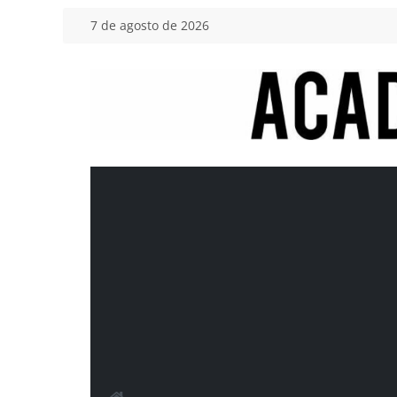
Saltar
7 de agosto de 2026
al
contenido
Academia
del
Motor
Tu
blog
de
coches