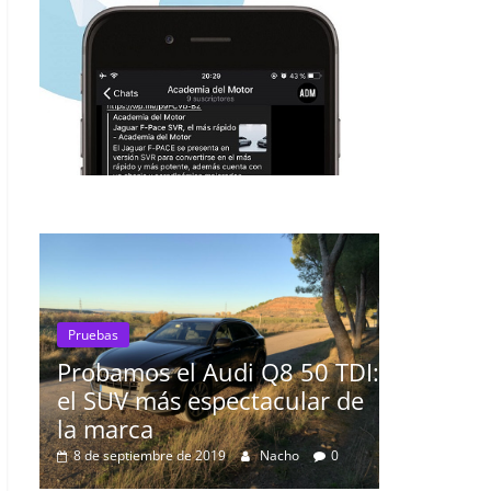
Pruebas
di Q8 50 TDI:
El Seat León 1.6 TDI 115cv a
ectacular de
prueba
16 de agosto de 2019
mospotter84
0
Nacho
0