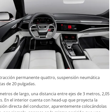
Seguridad
Mercedes-Benz ESF 05: 50
años de seguridad
21 de octubre de 2021
mospotter84
0
e tracción permanente quattro, suspensión neumática
tas de 20 pulgadas.
etros de largo, una distancia entre ejes de 3 metros, 2,05
. En el interior cuenta con head-up que proyecta la
isión directa del conductor, aparentemente colocándolas