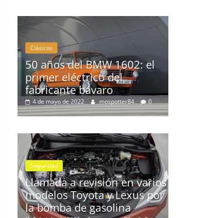
MW 1602: el
Clásicos
co del
aro
La serie 300 de Peugeot
mospotter84
0
3 de febrero de 2022
mospotter84
0
Seguridad
Llamada a revisión en los
isión en varios
Mercedes Clase A y GLB co
a y Lexus por
cambio automático 7G-DCT
asolina
11 de diciembre de 2020
mospotter84
0
mospotter84
0