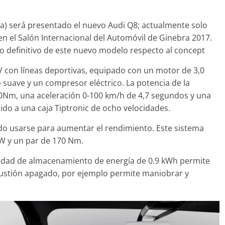
na) será presentado el nuevo Audi Q8; actualmente solo
 el Salón Internacional del Automóvil de Ginebra 2017.
Clásicos
Clásicos
 definitivo de este nuevo modelo respecto al concept
0 años del Porsche
50 años del B
Cayenne
 con líneas deportivas, equipado con un motor de 3,0
primer eléctri
o suave y un compresor eléctrico. La potencia de la
10 de junio de 2022
mospotter84
0
fabricante báv
00Nm, una aceleración 0-100 km/h de 4,7 segundos y una
4 de mayo de 2022
ido a una caja Tiptronic de ocho velocidades.
do usarse para aumentar el rendimiento. Este sistema
kW y un par de 170 Nm.
acidad de almacenamiento de energía de 0.9 kWh permite
Seguridad
stión apagado, por ejemplo permite maniobrar y
Llamada a rev
modelos Toyot
la bomba de g
2 de julio de 2021