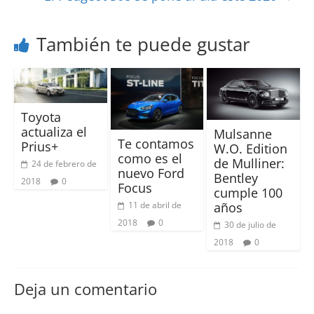
También te puede gustar
Toyota
actualiza el
Mulsanne
Te contamos
Prius+
W.O. Edition
como es el
de Mulliner:
24 de febrero de
nuevo Ford
Bentley
2018
0
Focus
cumple 100
11 de abril de
años
2018
0
30 de julio de
2018
0
Deja un comentario