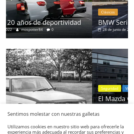
Clásicos
BMW Serie 7: lujo desde 1977
28 de junio de 2022
mospotter84
0
Seguridad
Vídeo
El Mazda CX-5 2022 logra la máxima
nota en las pruebas de seguridad del
Sentimos molestar con nuestras galletas
IIHS
11 de noviembre de 2021
mospotter84
0
Utilizamos cookies en nuestro sitio web para ofrecerle la
experiencia más adecuada al recordar sus preferencias y