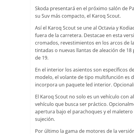
Skoda presentará en el próximo salón de Pa
su Suv más compacto, el Karoq Scout.
Así el Karoq Scout se une al Octavia y Kodia
fuera de la carretera. Destacae en esta vers
cromados, revestimientos en los arcos de l
tintadas o nuevas llantas de aleación de 18 
de 19.
En el interior los asientos son específicos 
modelo, el volante de tipo multifunción es d
incorpora un paquete led interior. Opcional
Pruebas
Pruebas
Probamos el
El Karoq Scout no solo es un vehículo con a
Pequeño gran amor:
1.0 TSI 115
vehículo que busca ser práctico. Opcionalm
probamos el Smart fortwo
apertura bajo el parachoques y el maletero 
12 de abril de 2021
EQ
sujeción.
14 de febrero de 2019
Joschelito
0
Por último la gama de motores de la versió