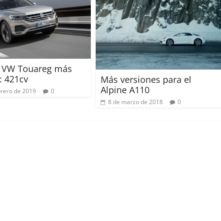
l VW Touareg más
: 421cv
Más versiones para el
Alpine A110
brero de 2019
0
8 de marzo de 2018
0