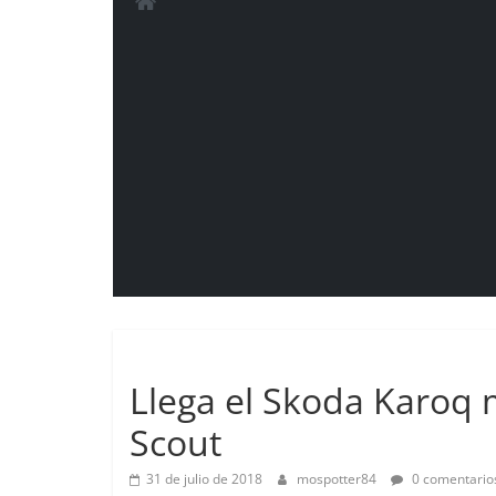
Lanzamientos
Llega el Skoda Karoq 
Scout
31 de julio de 2018
mospotter84
0 comentario