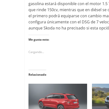
gasolina estará disponible con el motor 1.
que rinde 150cv, mientras que en diésel se o
Clásicos
el primero podrá equiparse con cambio man
Clásicos
Clase S Coupé W140: 30
configura únicamente con el DSG de 7 veloc
Audi RS6: 2
años de uno de los
aunque Skoda no ha precisado si esta opció
deportivida
Mercedes-Benz más caros
25 de julio de 2022
Me gusta esto:
31 de enero de 2022
mospotter84
0
Cargando...
Seguridad
Llamada a revisión en
Seguridad
Relacionado
Mercedes Clase A fabricados
50 años de
entre 2017-2019
ESF 13: un
4 de septiembre de 2020
mospotter84
seguridad
0
31 de mayo de 20