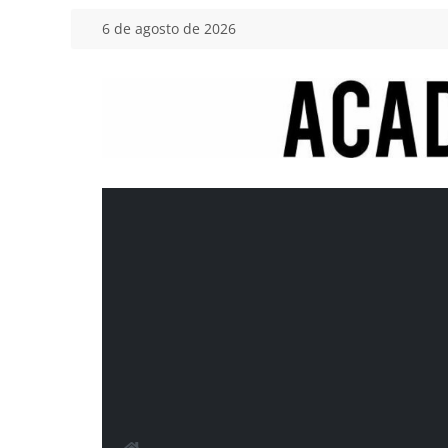
Saltar
6 de agosto de 2026
al
contenido
Academia
del
Motor
Tu
blog
de
coches