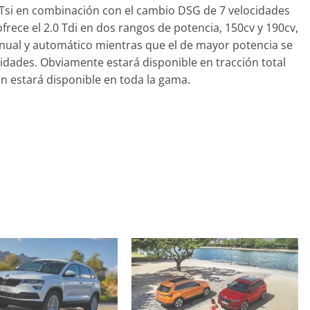
5 Tsi en combinación con el cambio DSG de 7 velocidades
frece el 2.0 Tdi en dos rangos de potencia, 150cv y 190cv,
ual y automático mientras que el de mayor potencia se
Clásicos
idades. Obviamente estará disponible en tracción total
0 años de
BMW Serie 7: lujo desde
n estará disponible en toda la gama.
d
1977
mospotter84
0
28 de junio de 2022
mospotter84
Seguridad
Vídeo
El Mazda CX-5 2022 logra
máxima nota en las prue
l Mercedes-Benz
de seguridad del IIHS
 experimento de
11 de noviembre de 2021
mospotter8
0
22
mospotter84
0