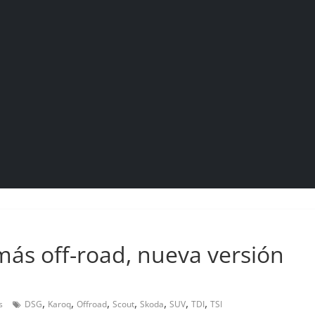
más off-road, nueva versión
,
,
,
,
,
,
,
s
DSG
Karoq
Offroad
Scout
Skoda
SUV
TDI
TSI