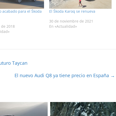
o acabado para el Škoda
El Škoda Karoq se renueva
30 de noviembre de 2021
o de 2018
En «Actualidad»
lidad»
uturo Taycan
El nuevo Audi Q8 ya tiene precio en España
→