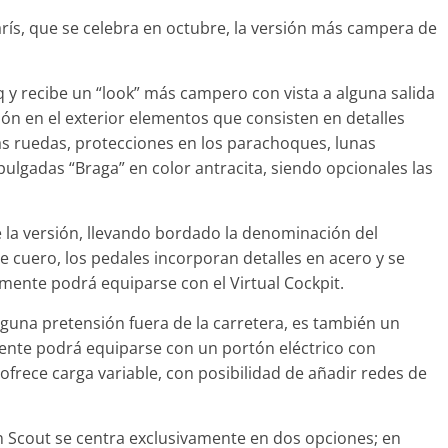
rís, que se celebra en octubre, la versión más campera de
q y recibe un “look” más campero con vista a alguna salida
ión en el exterior elementos que consisten en detalles
as ruedas, protecciones en los parachoques, lunas
pulgadas “Braga” en color antracita, siendo opcionales las
de la versión, llevando bordado la denominación del
e cuero, los pedales incorporan detalles en acero y se
mente podrá equiparse con el Virtual Cockpit.
 SEAT Ibiza FR
lguna pretensión fuera de la carretera, es también un
cv DSG
ente podrá equiparse con un portón eléctrico con
Pruebas
ofrece carga variable, con posibilidad de añadir redes de
Joschelito
0
Probamos el Mercedes-B
A200d
19 de abril de 2020
Joschelito
0
n Scout se centra exclusivamente en dos opciones; en