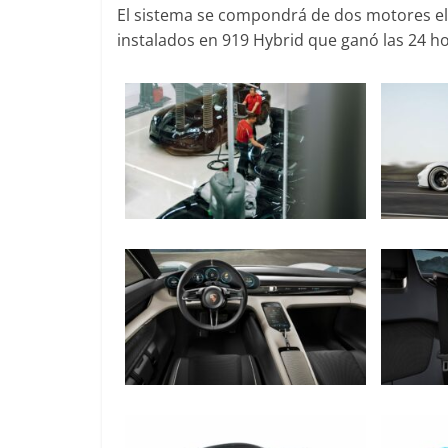
El sistema se compondrá de dos motores elé
Mercedes-B
instalados en 919 Hybrid que ganó las 24 h
31 de enero de 20
Seguridad
Llamada a r
Mercedes Cl
entre 2017
4 de septiembre d
0