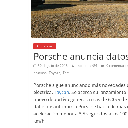
Pruebas
Actualidad
Pequeño gr
Porsche anuncia datos
probamos e
EQ
30 de julio de 2018
mospotter84
0 comentario
,
,
14 de febrero de 
pruebas
Taycan
Test
Porsche sigue anunciando más novedades de
eléctrica,
Taycan
. Se acerca su lanzamiento
nuevo deportivo generará más de 600cv de 
datos de autonomía Porsche habla de más d
Clásicos
aceleración menor a 3,5 segundos a los 10
Clase S Co
km/h.
años de uno