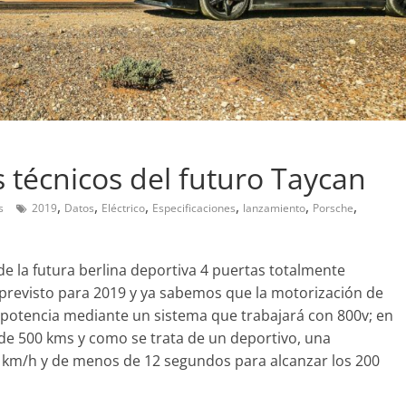
Pruebas
Probamos el SEAT Ibiza F
an amor:
1.0 TSI 115cv DSG
 técnicos del futuro Taycan
l Smart fortwo
12 de abril de 2021
Joschelito
0
,
,
,
,
,
,
s
2019
Datos
Eléctrico
Especificaciones
lanzamiento
Porsche
2019
Joschelito
0
 la futura berlina deportiva 4 puertas totalmente
 previsto para 2019 y ya sabemos que la motorización de
potencia mediante un sistema que trabajará con 800v; en
e 500 kms y como se trata de un deportivo, una
Clásicos
0 km/h y de menos de 12 segundos para alcanzar los 200
upé W140: 30
Audi RS6: 20 años de
 de los