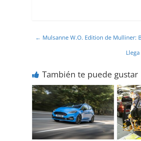
←
Mulsanne W.O. Edition de Mulliner: 
Llega
También te puede gustar