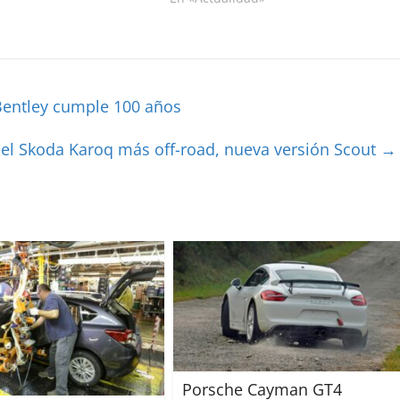
Bentley cumple 100 años
 el Skoda Karoq más off-road, nueva versión Scout
→
Porsche Cayman GT4