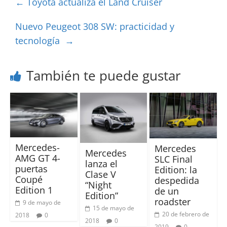
←
Toyota actualiza el Land Cruiser
Nuevo Peugeot 308 SW: practicidad y
tecnología
→
También te puede gustar
Mercedes-
Mercedes
Mercedes
AMG GT 4-
SLC Final
lanza el
puertas
Edition: la
Clase V
Coupé
despedida
“Night
Edition 1
de un
Edition”
roadster
9 de mayo de
15 de mayo de
20 de febrero de
2018
0
2018
0
2019
0