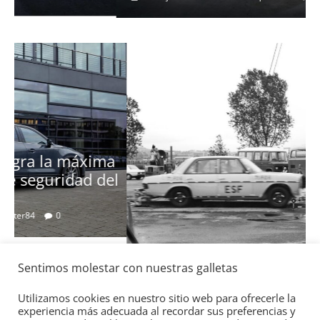
a
el
Seguridad
Sentimos molestar con nuestras galletas
Mercedes-Benz ESF 05: 50 años de
seguridad
Utilizamos cookies en nuestro sitio web para ofrecerle la
experiencia más adecuada al recordar sus preferencias y
21 de octubre de 2021
mospotter84
0