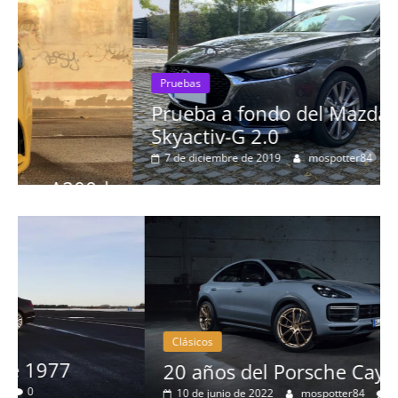
Pruebas
Prueba a fondo del Mazda3 Sedan
Skyactiv-G 2.0
7 de diciembre de 2019
mospotter84
0
Clásicos
20 años del Porsche Cayenne
10 de junio de 2022
mospotter84
0