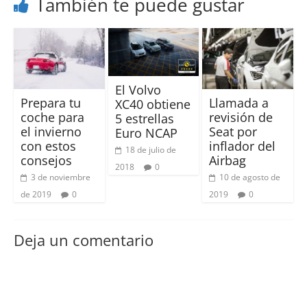
También te puede gustar
El Volvo
Prepara tu
Llamada a
XC40 obtiene
coche para
revisión de
5 estrellas
el invierno
Seat por
Euro NCAP
con estos
inflador del
18 de julio de
consejos
Airbag
2018
0
3 de noviembre
10 de agosto de
de 2019
0
2019
0
Deja un comentario