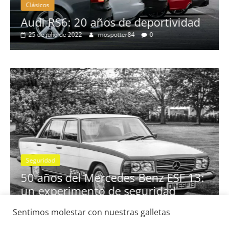
Clásicos
no
Audi RS6: 20 años de deportividad
25 de julio de 2022
mospotter84
0
Seguridad
se
50 años del Mercedes-Benz ESF 13:
un experimento de seguridad
31 de mayo de 2022
mospotter84
0
Sentimos molestar con nuestras galletas