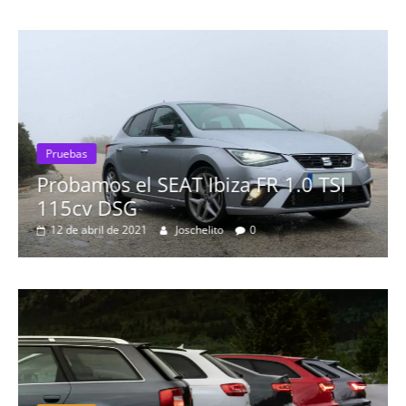
Pruebas
Probamos el SEAT Ibiza FR 1.0 TSI
115cv DSG
12 de abril de 2021
Joschelito
0