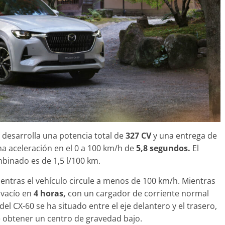
Seguridad
Mercedes-Benz ESF 05: 5
años de seguridad
21 de octubre de 2021
mospotter84
o desarrolla una potencia total de
327 CV
y una entrega de
 aceleración en el 0 a 100 km/h de
5,8 segundos.
El
inado es de 1,5 l/100 km.
entras el vehículo circule a menos de 100 km/h. Mientras
 vacío en
4 horas,
con un cargador de corriente normal
 del CX-60 se ha situado entre el eje delantero y el trasero,
e obtener un centro de gravedad bajo.