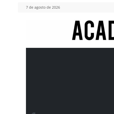
Saltar
7 de agosto de 2026
al
contenido
Academia
del
Motor
Tu
blog
de
coches