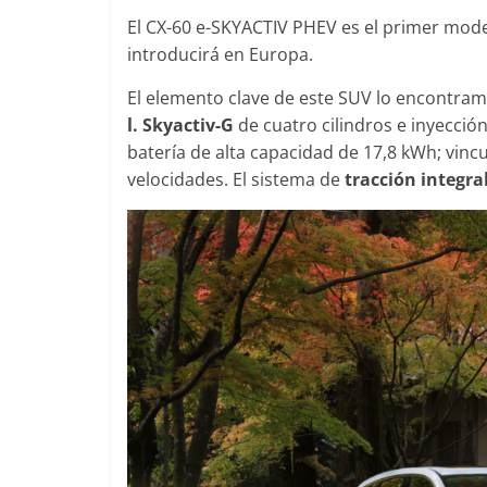
El CX-60 e-SKYACTIV PHEV es el primer mode
introducirá en Europa.
El elemento clave de este SUV lo encontra
Clásicos
Clásicos
l. Skyactiv-G
de cuatro cilindros e inyecció
Audi RS6: 20 años de
BMW Serie 7
batería de alta capacidad de 17,8 kWh; vinc
deportividad
1977
velocidades. El sistema de
tracción integra
25 de julio de 2022
mospotter84
0
28 de junio de 202
Seguridad
Víde
El Mazda CX
Seguridad
máxima not
50 años del Mercedes-Benz
de segurida
ESF 13: un experimento de
11 de noviembre d
seguridad