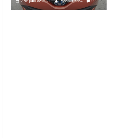
0
2 de julio de 2021
mospotter84
0
0
0