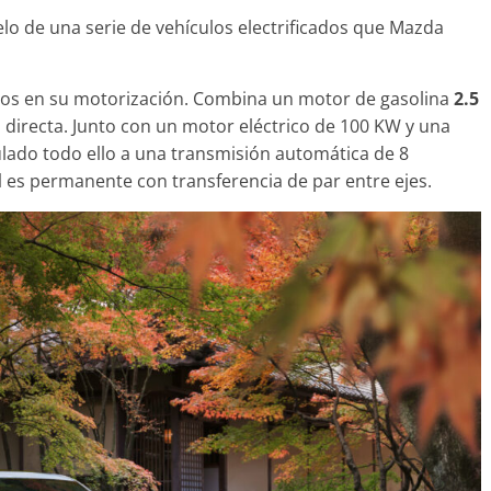
lo de una serie de vehículos electrificados que Mazda
mos en su motorización. Combina un motor de gasolina
2.5
Clásicos
n directa. Junto con un motor eléctrico de 100 KW y una
: lujo desde
20 años del Porsche
ulado todo ello a una transmisión automática de 8
Cayenne
l
es permanente con transferencia de par entre ejes.
2
mospotter84
0
10 de junio de 2022
mospotter84
o
-5 2022 logra la
a en las pruebas
d del IIHS
e 2021
mospotter84