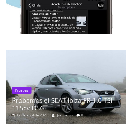
Pruebas
Probamos el SEAT Ibiza FR 1.0 TSI
115cv DSG
12 de abril de 2021
Joschelito
0