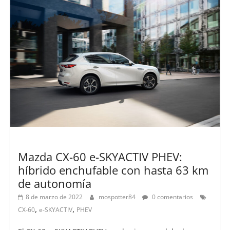
Lanzamientos
Mazda CX-60 e-SKYACTIV PHEV:
híbrido enchufable con hasta 63 km
de autonomía
8 de marzo de 2022
mospotter84
0 comentarios
,
,
CX-60
e-SKYACTIV
PHEV