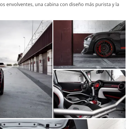
tos envolventes, una cabina con diseño más purista y la
28 de junio de 2022
mospotter84
0
10 de junio de 20
Seguridad
Vídeo
El Mazda CX-5 2022 logra la
máxima nota en las pruebas
z
de seguridad del IIHS
11 de noviembre de 2021
mospotter84
0
Seguridad
Mercedes-
años de s
21 de octubre d