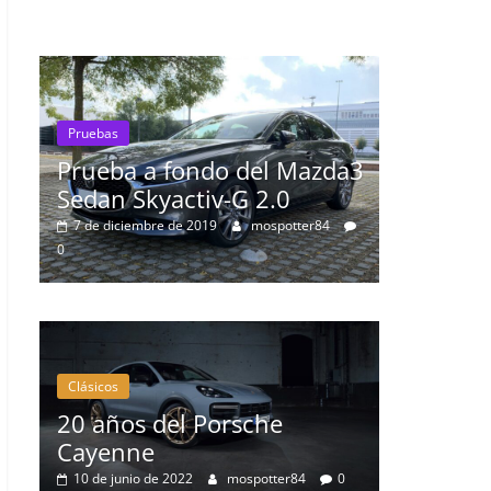
Pruebas
ndo del Mazda3
Probamos el Audi Q8 50 T
tiv-G 2.0
el SUV más espectacular 
2019
mospotter84
la marca
8 de septiembre de 2019
Nacho
0
Clásicos
l Porsche
50 años del BMW 1602: 
primer eléctrico del