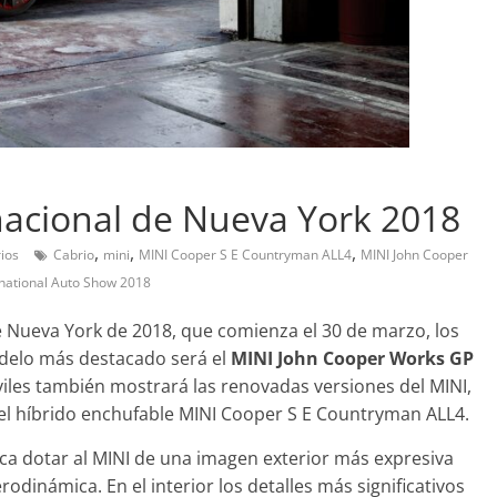
Pruebas
Prueba a fo
Sedan Skyac
rnacional de Nueva York 2018
Pruebas
7 de diciembre de 
Probamos el Mercedes-Benz
,
,
,
0
ios
Cabrio
mini
MINI Cooper S E Countryman ALL4
MINI John Cooper
A200d
national Auto Show 2018
19 de abril de 2020
Joschelito
0
e Nueva York de 2018, que comienza el 30 de marzo, los
delo más destacado será el
MINI John Cooper Works GP
viles también mostrará las renovadas versiones del MINI,
o el híbrido enchufable MINI Cooper S E Countryman ALL4.
Clásicos
Clásicos
BMW Serie 7: lujo desde
20 años de
a dotar al MINI de una imagen exterior más expresiva
1977
Cayenne
dinámica. En el interior los detalles más significativos