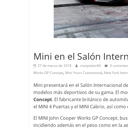
Pruebas
Probamos el SEAT Ibiza FR
Lanzamientos
amor:
1.0 TSI 115cv DSG
Mini en el Salón Inte
art fortwo
12 de abril de 2021
Joschelito
0
27 de marzo de 2018
mospotter84
0 comentar
,
,
Joschelito
0
Works GP Concept
Mini Yours Customised
New York Inter
Mini presentará en el Salón Internacional d
modelos más deportivos de su gama. El mo
Concept
. El fabricante británico de automó
el MINI 4 Puertas y el MINI Cabrio, así com
Clásicos
 W140: 30
Audi RS6: 20 años de
El MINI John Cooper Works GP Concept, busc
e los
deportividad
incidiendo además en el peso como en la aero