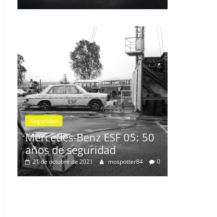
22
mospotter84
0
fabricante bávaro
4 de mayo de 2022
mospotter84
Seguridad
Llamada a revisión en v
modelos Toyota y Lexus
la bomba de gasolina
2 de julio de 2021
mospotter84
Benz ESF 05: 50
eguridad
e 2021
mospotter84
0