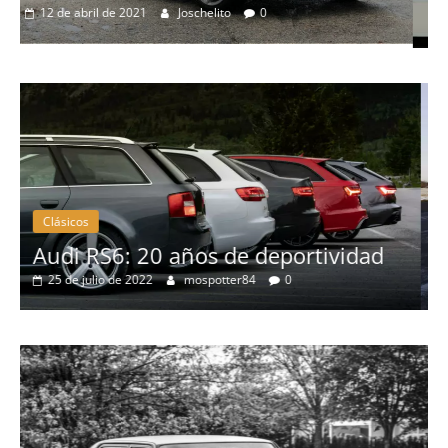
Pruebas
Probamos el Mercedes-Benz A20
19 de abril de 2020
Joschelito
0
Clásicos
ividad
BMW Serie 7: lujo desde 1977
28 de junio de 2022
mospotter84
0