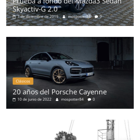
rueba a fondo del Mazda3 Sedan
Prueba
kyactiv-G 2.0
Prob
7 de diciembre de 2019
mospotter84
0
más 
8 de s
Clásicos
Clás
20 años del Porsche Cayenne
50 
10 de junio de 2022
mospotter84
0
elé
4 d