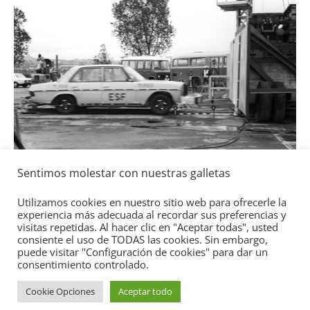
S
L
T
g
Sentimos molestar con nuestras galletas
Seguridad
Mercedes-Benz ESF 05: 50 años de
Utilizamos cookies en nuestro sitio web para ofrecerle la
experiencia más adecuada al recordar sus preferencias y
seguridad
visitas repetidas. Al hacer clic en "Aceptar todas", usted
21 de octubre de 2021
mospotter84
0
consiente el uso de TODAS las cookies. Sin embargo,
puede visitar "Configuración de cookies" para dar un
consentimiento controlado.
Cookie Opciones
Aceptar todo