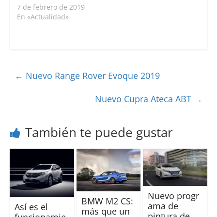
7 de febrero de 2019
En «Actualidad»
←
Nuevo Range Rover Evoque 2019
Nuevo Cupra Ateca ABT
→
También te puede gustar
Nuevo progr
BMW M2 CS:
ama de
Así es el
más que un
pintura de
funcionamie