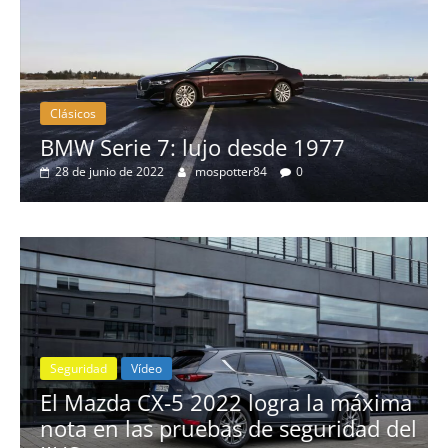
Clásicos
 1977
20 años del Porsche Cayenn
0
10 de junio de 2022
mospotter84
0
gra la máxima
 seguridad del
ter84
0