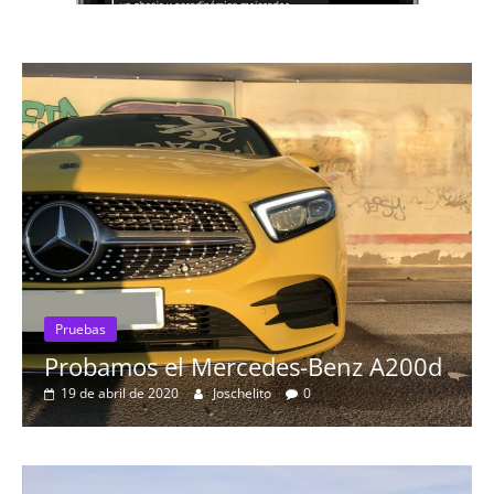
Pruebas
Prueba a fondo del Mazda3 
Skyactiv-G 2.0
7 de diciembre de 2019
mospotter84
0
enz A200d