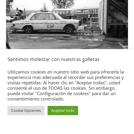
l
Seguridad
Sentimos molestar con nuestras galletas
Mercedes-Benz ESF 05: 50 años de
seguridad
Utilizamos cookies en nuestro sitio web para ofrecerle la
experiencia más adecuada al recordar sus preferencias y
21 de octubre de 2021
mospotter84
0
visitas repetidas. Al hacer clic en "Aceptar todas", usted
consiente el uso de TODAS las cookies. Sin embargo,
puede visitar "Configuración de cookies" para dar un
consentimiento controlado.
Cookie Opciones
Aceptar todo
Copyright © 2026
Academia del Motor
. Todos los derechos
reservados.