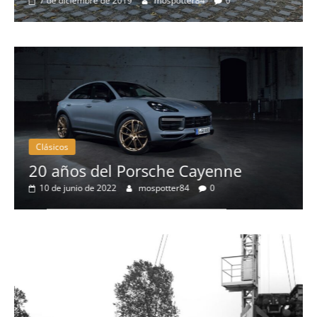
7 de diciembre de 2019
mospotter84
0
m
Clásicos
20 años del Porsche Cayenne
10 de junio de 2022
mospotter84
0