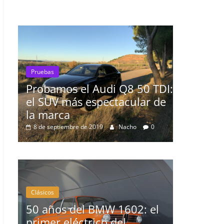
Pruebas
l Audi Q8 50 TDI:
El Seat León 1.6 TDI 115
 espectacular de
prueba
16 de agosto de 2019
mospotter84
de 2019
Nacho
0
el BMW 1602: el
Clásicos
ctrico del