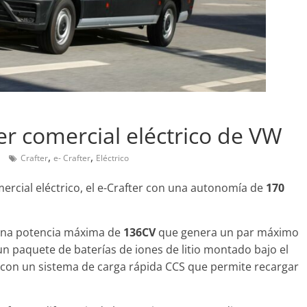
Pruebas
Pruebas
Prueba a fondo del Mazda3
Probamos e
Sedan Skyactiv-G 2.0
er comercial eléctrico de VW
el SUV más
7 de diciembre de 2019
mospotter84
z
la marca
,
,
0
Crafter
e- Crafter
Eléctrico
8 de septiembre 
rcial eléctrico, el e-Crafter con una autonomía de
170
 una potencia máxima de
136CV
que genera un par máximo
n paquete de baterías de iones de litio montado bajo el
Clásicos
Clásicos
 con un sistema de carga rápida CCS que permite recargar
20 años del Porsche
50 años d
Cayenne
primer elé