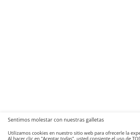
Sentimos molestar con nuestras galletas
Copyright © 2026
Academia del Motor
. Todos los d
Utilizamos cookies en nuestro sitio web para ofrecerle la exp
Tema:
ColorMag
por ThemeGrill. Funciona con
Wor
Al hacer clic en "Aceptar todas", usted consiente el uso de T