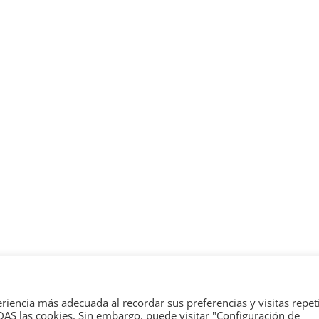
erechos reservados.
eriencia más adecuada al recordar sus preferencias y visitas repet
dPress
.
ODAS las cookies. Sin embargo, puede visitar "Configuración de