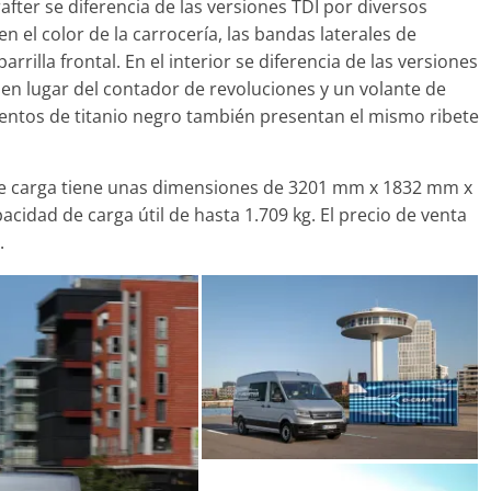
after se diferencia de las versiones TDI por diversos
10 de junio de 2022
mospotter84
0
fabricant
 el color de la carrocería, las bandas laterales de
4 de mayo de 
arrilla frontal. En el interior se diferencia de las versiones
en lugar del contador de revoluciones y un volante de
ientos de titanio negro también presentan el mismo ribete
de carga tiene unas dimensiones de 3201 mm x 1832 mm x
Seguridad
la
acidad de carga útil de hasta 1.709 kg. El precio de venta
Llamada a
as
.
modelos T
la bomba 
2 de julio de 2
Seguridad
Mercedes-Benz ESF 05: 50
años de seguridad
21 de octubre de 2021
mospotter84
0