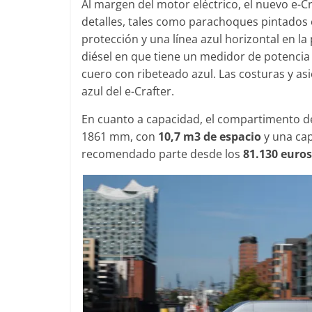
Al margen del motor eléctrico, el nuevo e-Cr
mospotter84
0
28 de junio de 2022
mospotter84
0
detalles, tales como parachoques pintados en
protección y una línea azul horizontal en la p
diésel en que tiene un medidor de potencia 
cuero con ribeteado azul. Las costuras y as
azul del e-Crafter.
Seguridad
Vídeo
En cuanto a capacidad, el compartimento 
El Mazda CX-5 2022 logra 
1861 mm, con
10,7 m3 de espacio
y una cap
máxima nota en las prueb
Mercedes-Benz
recomendado parte desde los
81.130 euros
de seguridad del IIHS
xperimento de
11 de noviembre de 2021
mospotter84
0
mospotter84
0