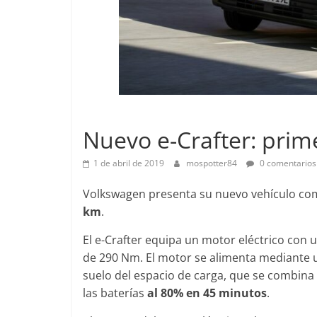
EAT Ibiza FR
Lanzamientos
 DSG
Nuevo e-Crafter: prim
Pruebas
Joschelito
0
Probamos el Mercedes-Ben
1 de abril de 2019
mospotter84
0 comentarios
A200d
Volkswagen presenta su nuevo vehículo come
19 de abril de 2020
Joschelito
0
km
.
El e-Crafter equipa un motor eléctrico con
de 290 Nm. El motor se alimenta mediante u
Clásicos
suelo del espacio de carga, que se combina
 años de
BMW Serie 7: lujo desde
las baterías
al 80% en 45 minutos
.
1977