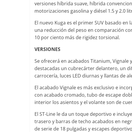
versiones híbrida suave, híbrida convencio
motorizaciones gasolina y diésel 1.5 y 2.0 lit
El nuevo Kuga es el primer SUV basado en l
Clásicos
una reducción del peso en comparación con
10 por ciento más de rigidez torsional.
Clase S Co
años de uno
VERSIONES
Mercedes-B
Se ofrecerá en acabados Titanium, Vignale y
31 de enero de 20
destacadas un cubrecárter delantero, un difu
carrocería, luces LED diurnas y llantas de a
El acabado Vignale es más exclusivo e incor
Seguridad
con acabado cromado, tubo de escape dobles,
Llamada a r
interior los asientos y el volante son de cue
Mercedes Cl
entre 2017
El ST-Line le da un toque deportivo e incluye
trasero y barras de techo acabados en negr
4 de septiembre d
de serie de 18 pulgadas y escapes deportivo
0