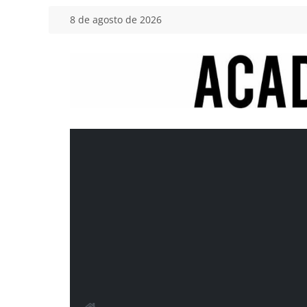
Saltar
8 de agosto de 2026
al
contenido
Academia
del
Motor
Tu
blog
de
coches