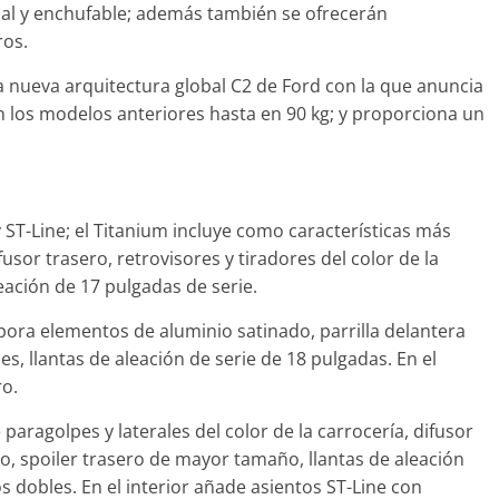
nal y enchufable; además también se ofrecerán
ros.
a nueva arquitectura global C2 de Ford con la que anuncia
 los modelos anteriores hasta en 90 kg; y proporciona un
Clásicos
upé W140: 30
Audi RS6: 20 años de
 de los
deportividad
enz más caros
25 de julio de 2022
mospotter84
 ST-Line; el Titanium incluye como características más
22
mospotter84
0
sor trasero, retrovisores y tiradores del color de la
leación de 17 pulgadas de serie.
pora elementos de aluminio satinado, parrilla delantera
 llantas de aleación de serie de 18 pulgadas. En el
evisión en
Seguridad
ro.
ase A fabricados
50 años del Mercedes-Be
-2019
 paragolpes y laterales del color de la carrocería, difusor
ESF 13: un experimento 
o, spoiler trasero de mayor tamaño, llantas de aleación
e 2020
mospotter84
seguridad
s dobles. En el interior añade asientos ST-Line con