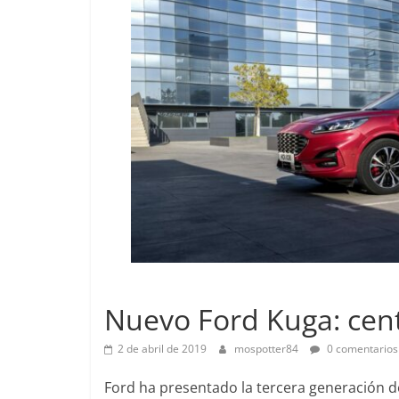
Pruebas
Lanzamientos
Pequeño gr
Nuevo Ford Kuga: centr
probamos e
EQ
2 de abril de 2019
mospotter84
0 comentarios
14 de febrero de 
Ford ha presentado la tercera generación de