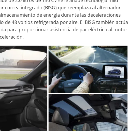
lue de 2.0 litros de 150 CV se le añade tecnología mild
r correa integrado (BISG) que reemplaza al alternador
 almacenamiento de energía durante las deceleraciones
tio de 48 voltios refrigerada por aire. El BISG también actúa
da para proporcionar asistencia de par eléctrico al motor
celeración.